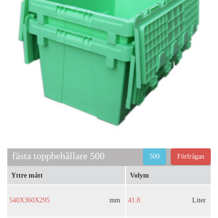
fästa toppbehållare 500
500
Förfrågan
Yttre mått
Volym
540X360X295
mm
41.8
Liter