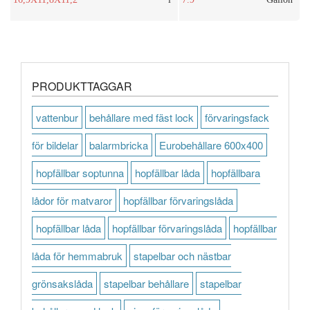
PRODUKTTAGGAR
vattenbur
behållare med fäst lock
förvaringsfack
för bildelar
balarmbricka
Eurobehållare 600x400
hopfällbar soptunna
hopfällbar låda
hopfällbara
lådor för matvaror
hopfällbar förvaringslåda
hopfällbar låda
hopfällbar förvaringslåda
hopfällbar
låda för hemmabruk
stapelbar och nästbar
grönsakslåda
stapelbar behållare
stapelbar