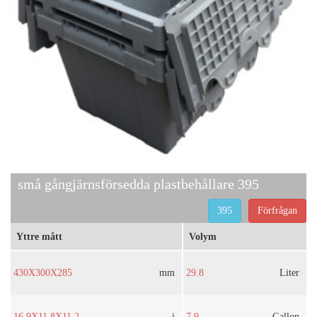
små gångjärnsförsedda plastbehållare 395
395
Förfrågan
Yttre mått
Volym
430X300X285
mm
29.8
Liter
16,9X11,8X11,2
i
7.9
Gallon