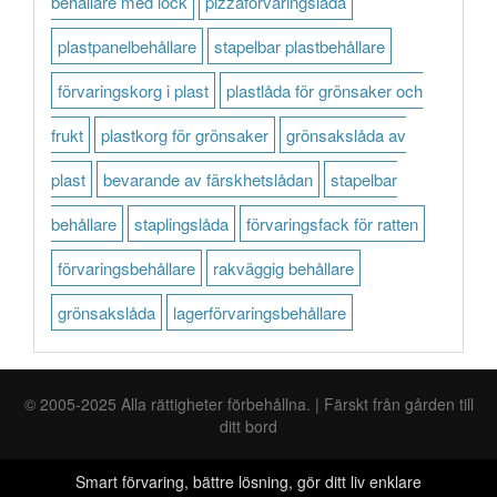
behållare med lock
pizzaförvaringslåda
plastpanelbehållare
stapelbar plastbehållare
förvaringskorg i plast
plastlåda för grönsaker och
frukt
plastkorg för grönsaker
grönsakslåda av
plast
bevarande av färskhetslådan
stapelbar
behållare
staplingslåda
förvaringsfack för ratten
förvaringsbehållare
rakväggig behållare
grönsakslåda
lagerförvaringsbehållare
© 2005-2025 Alla rättigheter förbehållna. | Färskt från gården till
ditt bord
Smart förvaring, bättre lösning, gör ditt liv enklare