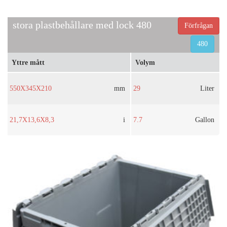
stora plastbehållare med lock 480
Förfrågan
480
Yttre mått
Volym
550X345X210
mm
29
Liter
21,7X13,6X8,3
i
7.7
Gallon