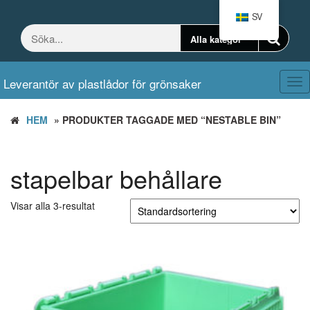
Hoppa
SV
till
innehållet
Leverantör av plastlådor för grönsaker
Väx
nav
HEM
» PRODUKTER TAGGADE MED “NESTABLE BIN”
stapelbar behållare
Visar alla 3-resultat