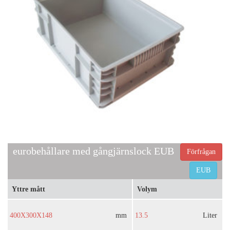
eurobehållare med gångjärnslock EUB
Förfrågan
EUB
Yttre mått
Volym
400X300X148
mm
13.5
Liter