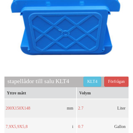
stapellådor till salu KLT4
KLT4
Förfrågan
Yttre mått
Volym
200X150X148
mm
2.7
Liter
7,9X5,9X5,8
i
0.7
Gallon