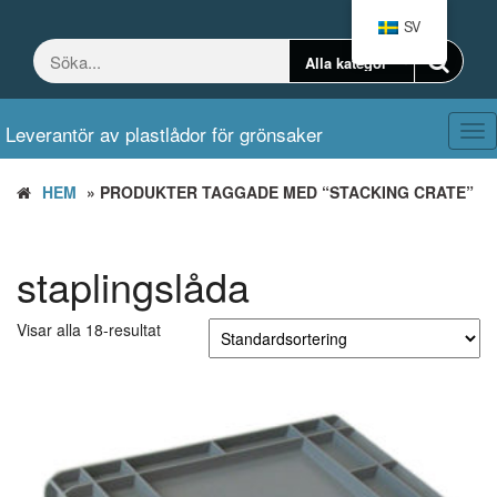
Hoppa
SV
till
innehållet
Leverantör av plastlådor för grönsaker
Väx
nav
HEM
» PRODUKTER TAGGADE MED “STACKING CRATE”
staplingslåda
Visar alla 18-resultat