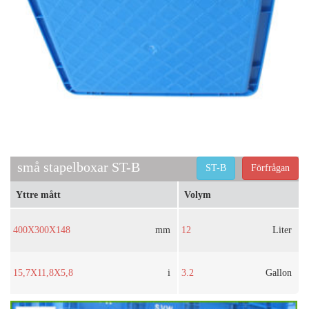
små stapelboxar ST-B
ST-B
Förfrågan
Yttre mått
Volym
400X300X148
mm
12
Liter
15,7X11,8X5,8
i
3.2
Gallon