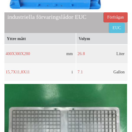
industriella förvaringslådor EUC
Förfrågan
EUC
Yttre mått
Volym
400X300X280
mm
26.8
Liter
15,7X11,8X11
i
7.1
Gallon