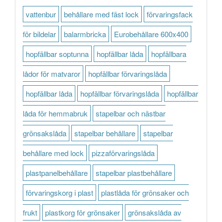
vattenbur
behållare med fäst lock
förvaringsfack
för bildelar
balarmbricka
Eurobehållare 600x400
hopfällbar soptunna
hopfällbar låda
hopfällbara
lådor för matvaror
hopfällbar förvaringslåda
hopfällbar låda
hopfällbar förvaringslåda
hopfällbar
låda för hemmabruk
stapelbar och nästbar
grönsakslåda
stapelbar behållare
stapelbar
behållare med lock
pizzaförvaringslåda
plastpanelbehållare
stapelbar plastbehållare
förvaringskorg i plast
plastlåda för grönsaker och
frukt
plastkorg för grönsaker
grönsakslåda av