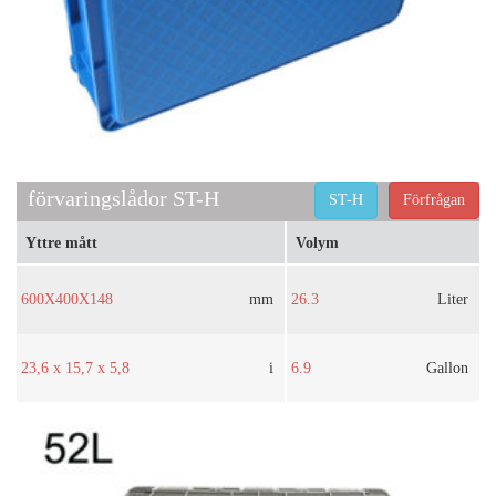
förvaringslådor ST-H
ST-H
Förfrågan
Yttre mått
Volym
600X400X148
mm
26.3
Liter
23,6 x 15,7 x 5,8
i
6.9
Gallon