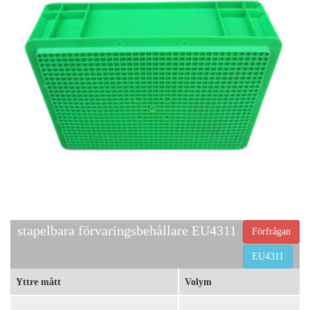
stapelbara förvaringsbehållare EU4311
Förfrågan
EU4311
Yttre mått
Volym