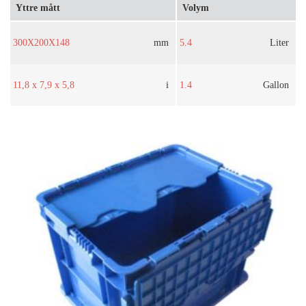
Yttre mått
Volym
300X200X148
mm
5.4
Liter
11,8 x 7,9 x 5,8
i
1.4
Gallon