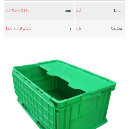
300X200X148
mm
6.2
Liter
11,8 x 7,9 x 5,8
i
1.6
Gallon