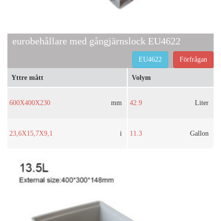
eurobehållare med gångjärnslock EU4622
EU4622
Förfrågan
Yttre mått
Volym
600X400X230
mm
42.9
Liter
23,6X15,7X9,1
i
11.3
Gallon