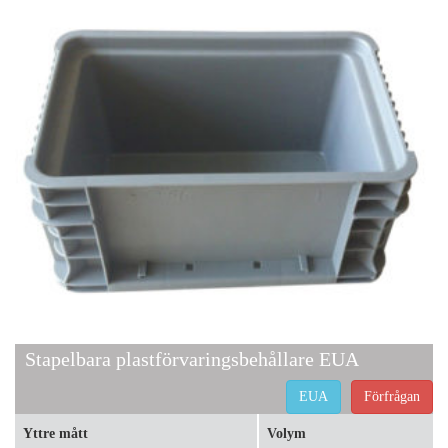
Stapelbara plastförvaringsbehållare EUA
EUA
Förfrågan
Yttre mått
Volym