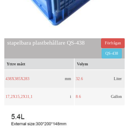
stapelbara plastbehållare QS-438
Förfrågan
QS-438
Yttre mått
Volym
438X385X283
mm
32.6
Liter
17,2X15,2X11,1
i
8.6
Gallon