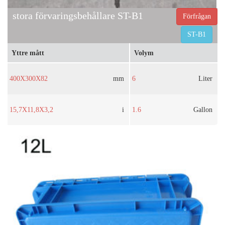
stora förvaringsbehållare ST-B1
Förfrågan
ST-B1
Yttre mått
Volym
400X300X82
mm
6
Liter
15,7X11,8X3,2
i
1.6
Gallon