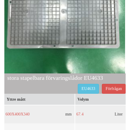
stora stapelbara förvaringslådor EU4633
EU4633
Förfrågan
Yttre mått
Volym
600X400X340
mm
67.4
Liter