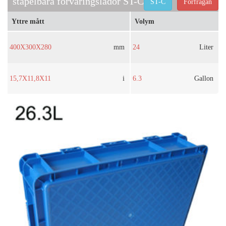
stapelbara förvaringslådor ST-C
ST-C
Förfrågan
Yttre mått
Volym
400X300X280
mm
24
Liter
15,7X11,8X11
i
6.3
Gallon