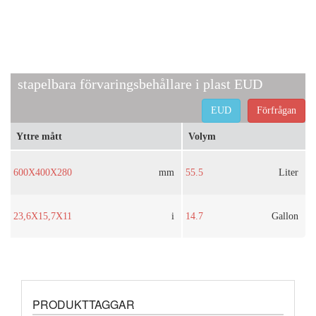
stapelbara förvaringsbehållare i plast EUD
EUD
Förfrågan
Yttre mått
Volym
600X400X280
mm
55.5
Liter
23,6X15,7X11
i
14.7
Gallon
PRODUKTTAGGAR