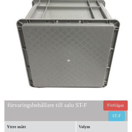
förvaringsbehållare till salu ST-F
Förfrågan
ST-F
Yttre mått
Volym