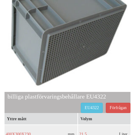
billiga plastförvaringsbehållare EU4322
EU4322
Förfrågan
Yttre mått
Volym
400X300X230
mm
21.5
Liter