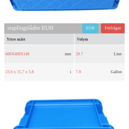
staplingslådor EUH
EUH
Förfrågan
Yttre mått
Volym
600X400X148
mm
29.7
Liter
23,6 x 15,7 x 5,8
i
7.8
Gallon