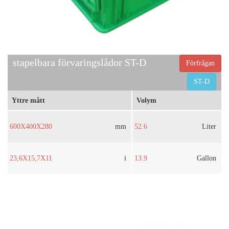
stapelbara förvaringslådor ST-D
Förfrågan
ST-D
Yttre mått
Volym
600X400X280
mm
52.6
Liter
23,6X15,7X11
i
13.9
Gallon