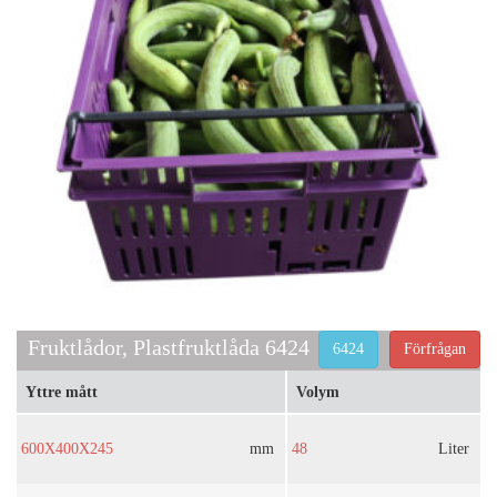
Fruktlådor, Plastfruktlåda 6424
6424
Förfrågan
Yttre mått
Volym
600X400X245
mm
48
Liter