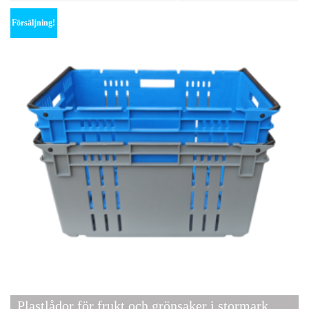
Försäljning!
Plastlådor för frukt och grönsaker i stormarknader 6431