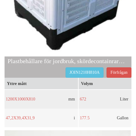
Plastbehållare för jordbruk, skördecontainrar till salu
JOIN1210H810A
Förfrågan
Yttre mått
Volym
1200X1000X810
mm
672
Liter
47,2X39,4X31,9
i
177.5
Gallon