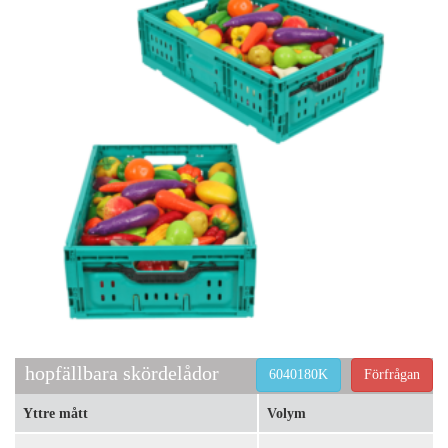
hopfällbara skördelådor
6040180K
Förfrågan
Yttre mått
Volym