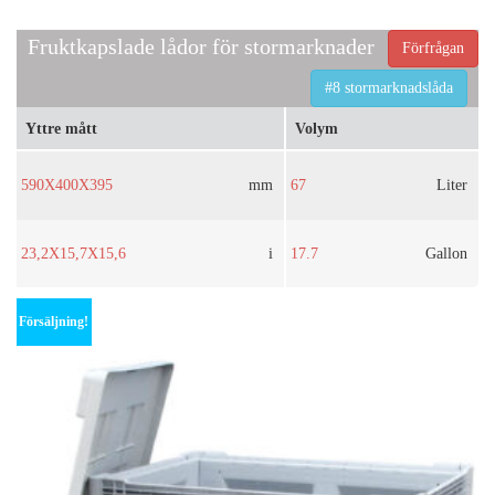
Fruktkapslade lådor för stormarknader
Förfrågan
#8 stormarknadslåda
Yttre mått
Volym
590X400X395
mm
67
Liter
23,2X15,7X15,6
i
17.7
Gallon
Försäljning!