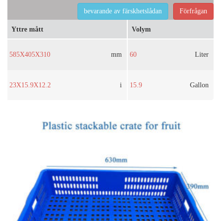
bevarande av färskhetslådan
Förfrågan
Yttre mått
Volym
585X405X310
mm
60
Liter
23X15.9X12.2
i
15.9
Gallon