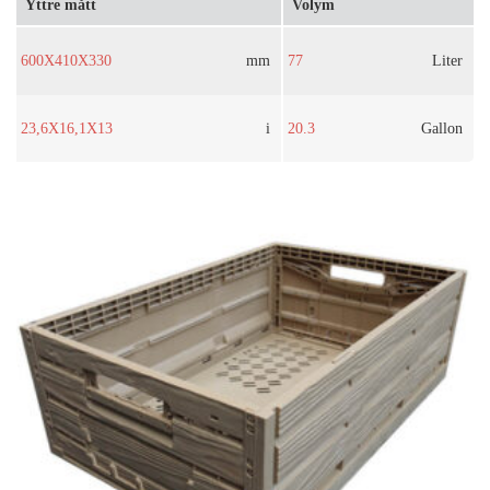
Yttre mått
Volym
600X410X330
mm
77
Liter
23,6X16,1X13
i
20.3
Gallon