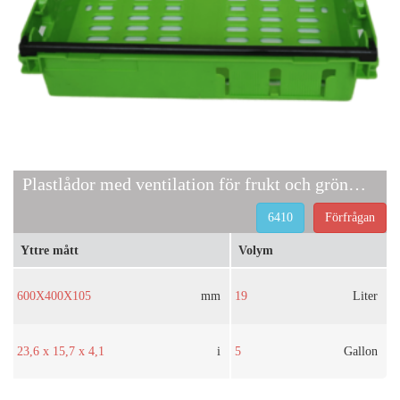
Plastlådor med ventilation för frukt och grönsaker 6410
6410
Förfrågan
Yttre mått
Volym
600X400X105
mm
19
Liter
23,6 x 15,7 x 4,1
i
5
Gallon