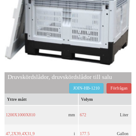
Druvskördslådor, druvskördslådor till salu
JOIN-HB-1210
Förfrågan
Yttre mått
Volym
1200X1000X810
mm
672
Liter
47,2X39,4X31,9
i
177.5
Gallon