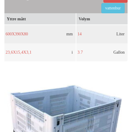
vattenbur
Yttre mått
Volym
600X390X80
mm
14
Liter
23,6X15,4X3,1
i
3.7
Gallon