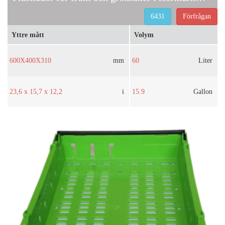
6431
Förfrågan
Yttre mått
Volym
600X400X310
mm
60
Liter
23,6 x 15,7 x 12,2
i
15.9
Gallon