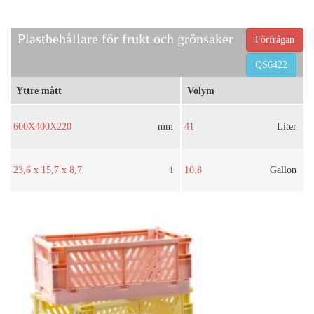
Plastbehållare för frukt och grönsaker
Förfrågan
QS6422
Yttre mått
Volym
600X400X220
mm
41
Liter
23,6 x 15,7 x 8,7
i
10.8
Gallon