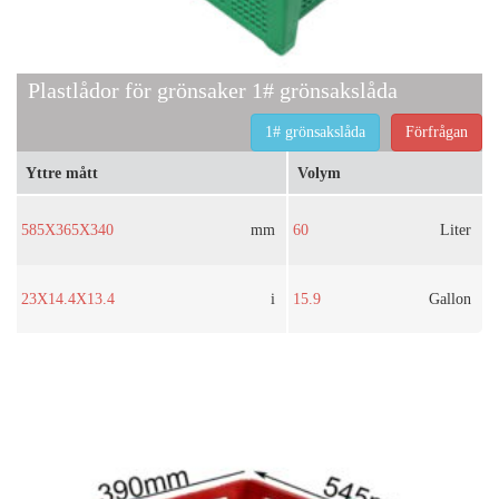
Plastlådor för grönsaker 1# grönsakslåda
1# grönsakslåda
Förfrågan
Yttre mått
Volym
585X365X340
mm
60
Liter
23X14.4X13.4
i
15.9
Gallon