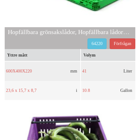
Hopfällbara grönsakslådor, Hopfällbara lådor för matvaror
64220
Förfrågan
Yttre mått
Volym
600X400X220
mm
41
Liter
23,6 x 15,7 x 8,7
i
10.8
Gallon