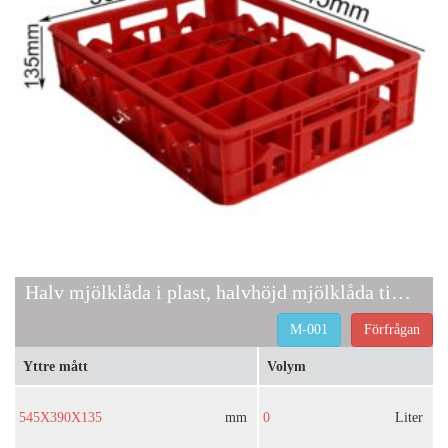
Halv mjölklåda i plast, halvhöjd mjölklåda till salu
M-001
Förfrågan
Yttre mått
Volym
545X390X135
mm
0
Liter