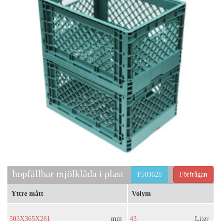
hopfällbar mjölklåda i plast
F503628
Förfrågan
Yttre mått
Volym
503X365X281
mm
43
Liter