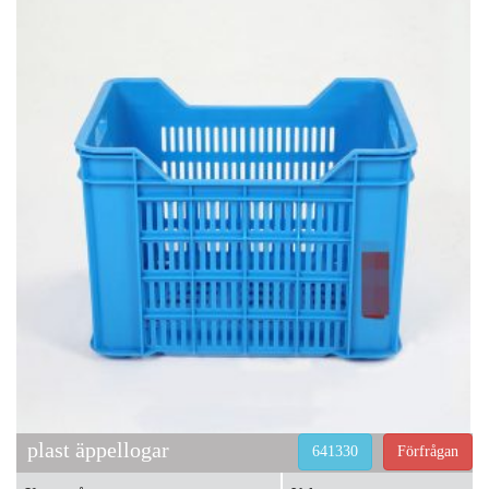
plast äppellogar
641330
Förfrågan