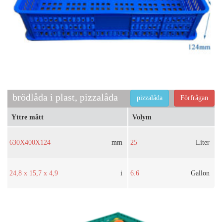
brödlåda i plast, pizzalåda
pizzalåda
Förfrågan
Yttre mått
Volym
630X400X124
mm
25
Liter
24,8 x 15,7 x 4,9
i
6.6
Gallon