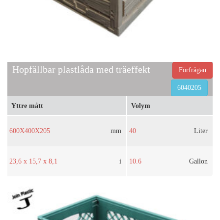
Hopfällbar plastlåda med träeffekt
Förfrågan
6040205
Yttre mått
Volym
600X400X205
mm
40
Liter
23,6 x 15,7 x 8,1
i
10.6
Gallon