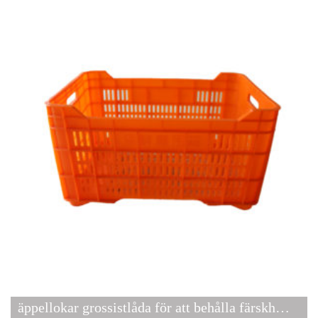
äppellokar grossistlåda för att behålla färskheten