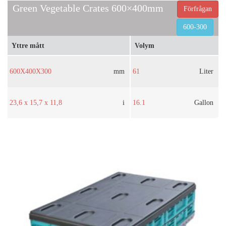
Green Vegetable Crates 600×400mm
Förfrågan
600-300
Yttre mått
Volym
600X400X300
mm
61
Liter
23,6 x 15,7 x 11,8
i
16.1
Gallon