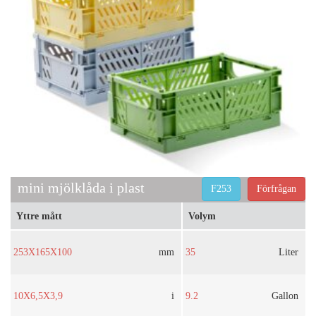
mini mjölklåda i plast
F253
Förfrågan
Yttre mått
Volym
253X165X100
mm
35
Liter
10X6,5X3,9
i
9.2
Gallon