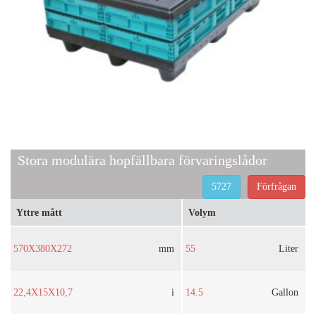
Stora modulära hopfällbara förvaringslådor
5727
Förfrågan
Yttre mått
Volym
570X380X272
mm
55
Liter
22,4X15X10,7
i
14.5
Gallon