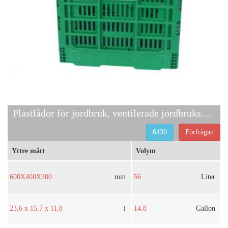
Plastlådor för jordbruk, ventilerade jordbruksbehållare
6430
Förfrågan
Yttre mått
Volym
600X400X300
mm
56
Liter
23,6 x 15,7 x 11,8
i
14.8
Gallon