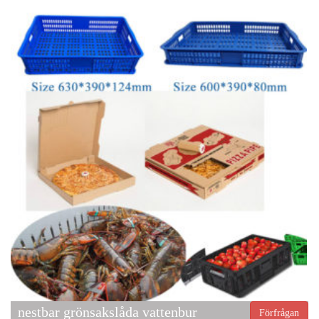
nestbar grönsakslåda vattenbur
Förfrågan