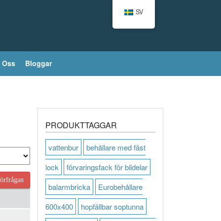
SV
 Oss
Bloggar
PRODUKTTAGGAR
vattenbur
behållare med fäst
lock
förvaringsfack för bildelar
örfrågan
balarmbricka
Eurobehållare
600x400
hopfällbar soptunna