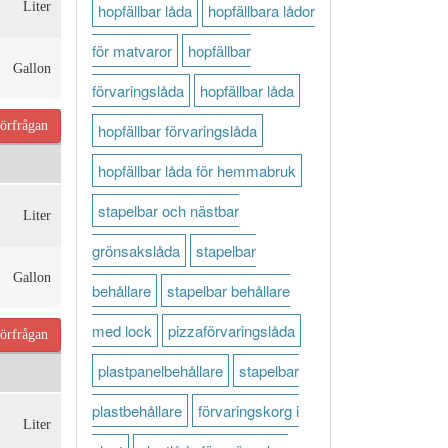
Liter
hopfällbar låda
hopfällbara lådor
för matvaror
hopfällbar
Gallon
förvaringslåda
hopfällbar låda
örfrågan
hopfällbar förvaringslåda
hopfällbar låda för hemmabruk
stapelbar och nästbar
Liter
grönsakslåda
stapelbar
Gallon
behållare
stapelbar behållare
med lock
pizzaförvaringslåda
örfrågan
plastpanelbehållare
stapelbar
plastbehållare
förvaringskorg i
Liter