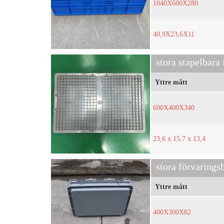
1040X600X280
40,9X23,6X11
stora stapelbara
Yttre mått
600X400X340
23,6 x 15,7 x 13,4
stora förvarings
Yttre mått
400X300X82