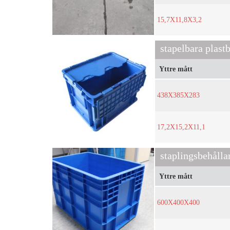
15,7X11,8X3,2
stapelbara plast
Yttre mått
438X385X283
17,2X15,2X11,1
staplingsbehåll
Yttre mått
600X400X400