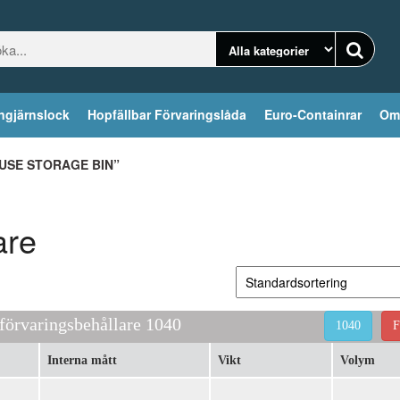
ngjärnslock
Hopfällbar Förvaringslåda
Euro-Containrar
Om
SE STORAGE BIN”
are
 förvaringsbehållare 1040
1040
F
Interna mått
Vikt
Volym