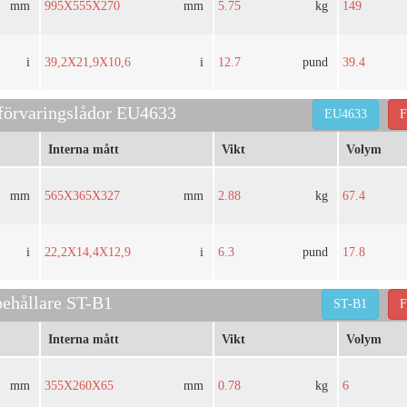
mm
995X555X270
mm
5.75
kg
149
i
39,2X21,9X10,6
i
12.7
pund
39.4
 förvaringslådor EU4633
EU4633
F
Interna mått
Vikt
Volym
mm
565X365X327
mm
2.88
kg
67.4
i
22,2X14,4X12,9
i
6.3
pund
17.8
behållare ST-B1
ST-B1
F
Interna mått
Vikt
Volym
mm
355X260X65
mm
0.78
kg
6