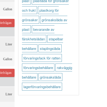
plast
plastlåda för grönsaker
Gallon
och frukt
plastkorg för
grönsaker
grönsakslåda av
örfrågan
plast
bevarande av
färskhetslådan
stapelbar
Liter
behållare
staplingslåda
förvaringsfack för ratten
Gallon
förvaringsbehållare
rakväggig
örfrågan
behållare
grönsakslåda
lagerförvaringsbehållare
Liter