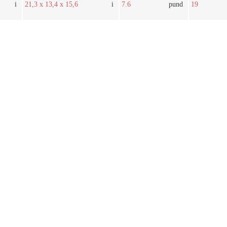
i
21,3 x 13,4 x 15,6
i
7.6
pund
19
 2005-2025 Alla rättigheter förbehållna. | Färskt från gården till ditt bo