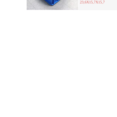
23,6X15,7X15,7
©