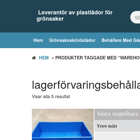
Hoppa
till
Leverantör av plastlådor för
innehållet
grönsaker
Hem
Grönsaksskördslådor
Behållare Med Gå
HEM
» PRODUKTER TAGGADE MED “WAREHOU
lagerförvaringsbehåll
Visar alla 5-resultat
bästa stapelbara
Yttre mått