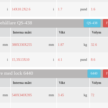
i
14X10.2X2.6
i
1.7
pund
1.6
behållare QS-438
QS-438
F
Interna mått
Vikt
Volym
mm
388X330X255
mm
1.87
kg
32.6
i
15,3X13X10
i
4.1
pund
8.6
are med lock 6440
6440
F
Interna mått
Vikt
Volym
mm
540X340X395
mm
3.45
kg
72