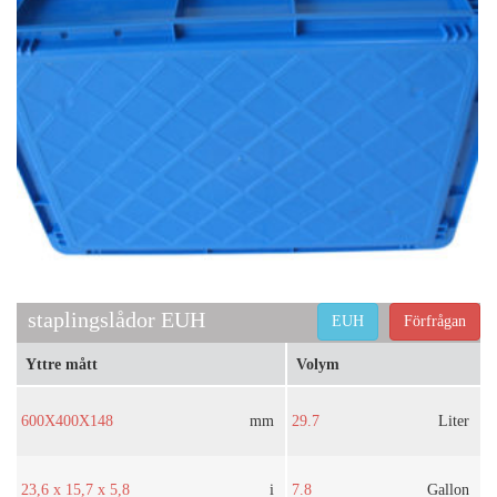
staplingslådor EUH
EUH
Förfrågan
Yttre mått
Volym
600X400X148
mm
29.7
Liter
23,6 x 15,7 x 5,8
i
7.8
Gallon