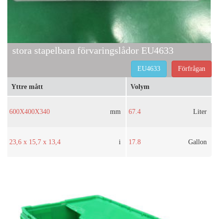
stora stapelbara förvaringslådor EU4633
EU4633
Förfrågan
Yttre mått
Volym
600X400X340
mm
67.4
Liter
23,6 x 15,7 x 13,4
i
17.8
Gallon