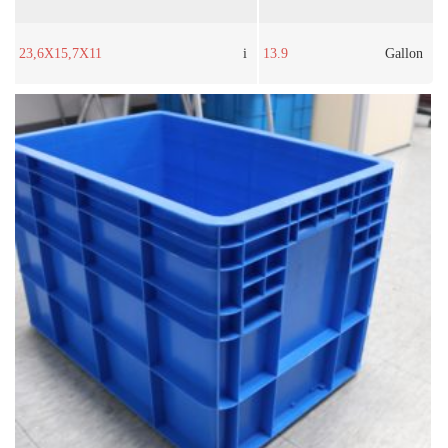
23,6X15,7X11
i
13.9
Gallon