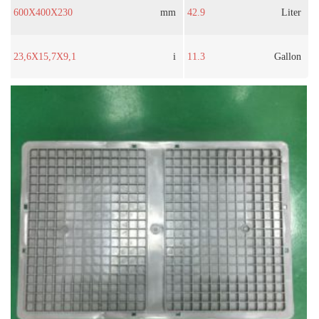
600X400X230
mm
42.9
Liter
23,6X15,7X9,1
i
11.3
Gallon