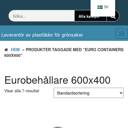
Hoppa
SV
till
innehållet
Leverantör av plastlådor för grönsaker
Väx
nav
HEM
» PRODUKTER TAGGADE MED “EURO CONTAINERS
600X400”
Eurobehållare 600x400
Visar alla 7-resultat