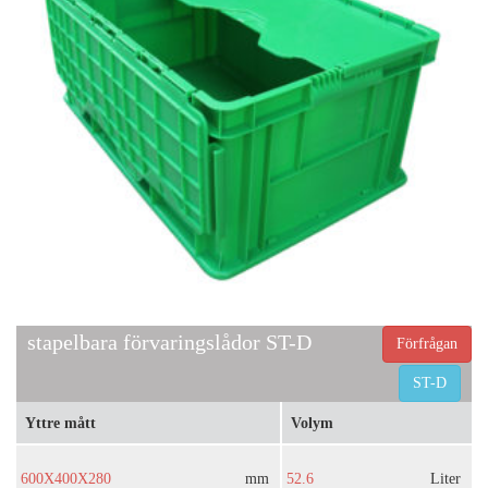
stapelbara förvaringslådor ST-D
Förfrågan
ST-D
Yttre mått
Volym
600X400X280
mm
52.6
Liter