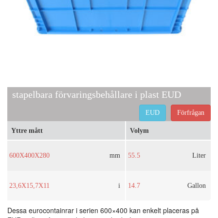
stapelbara förvaringsbehållare i plast EUD
EUD
Förfrågan
Yttre mått
Volym
600X400X280
mm
55.5
Liter
23,6X15,7X11
i
14.7
Gallon
Dessa eurocontainrar i serien 600×400 kan enkelt placeras på