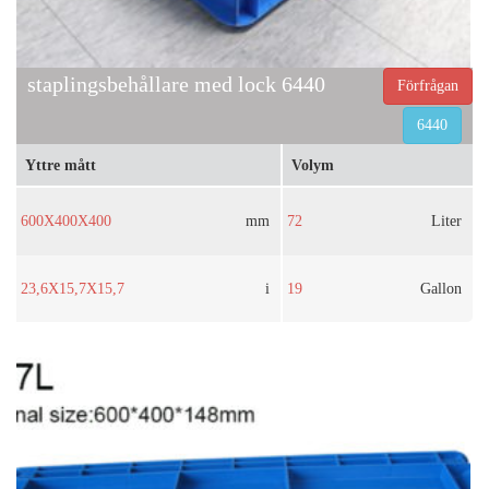
staplingsbehållare med lock 6440
Förfrågan
6440
Yttre mått
Volym
600X400X400
mm
72
Liter
23,6X15,7X15,7
i
19
Gallon