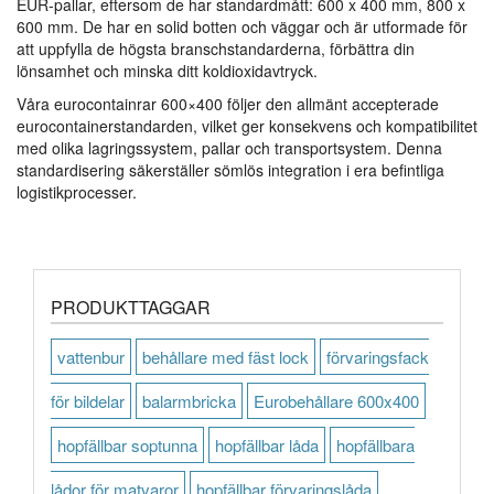
EUR-pallar, eftersom de har standardmått: 600 x 400 mm, 800 x
600 mm. De har en solid botten och väggar och är utformade för
att uppfylla de högsta branschstandarderna, förbättra din
lönsamhet och minska ditt koldioxidavtryck.
Våra eurocontainrar 600×400 följer den allmänt accepterade
eurocontainerstandarden, vilket ger konsekvens och kompatibilitet
med olika lagringssystem, pallar och transportsystem. Denna
standardisering säkerställer sömlös integration i era befintliga
logistikprocesser.
PRODUKTTAGGAR
vattenbur
behållare med fäst lock
förvaringsfack
för bildelar
balarmbricka
Eurobehållare 600x400
hopfällbar soptunna
hopfällbar låda
hopfällbara
lådor för matvaror
hopfällbar förvaringslåda