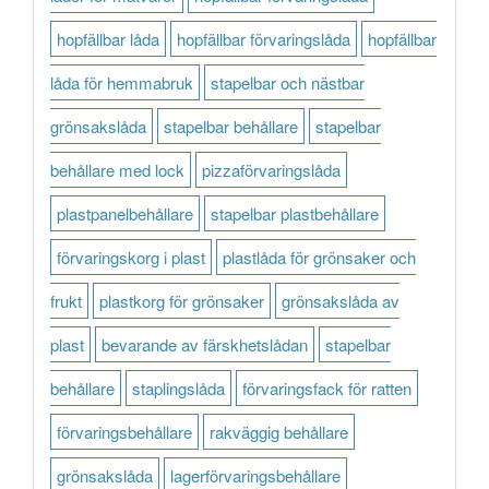
hopfällbar låda
hopfällbar förvaringslåda
hopfällbar
låda för hemmabruk
stapelbar och nästbar
grönsakslåda
stapelbar behållare
stapelbar
behållare med lock
pizzaförvaringslåda
plastpanelbehållare
stapelbar plastbehållare
förvaringskorg i plast
plastlåda för grönsaker och
frukt
plastkorg för grönsaker
grönsakslåda av
plast
bevarande av färskhetslådan
stapelbar
behållare
staplingslåda
förvaringsfack för ratten
förvaringsbehållare
rakväggig behållare
grönsakslåda
lagerförvaringsbehållare