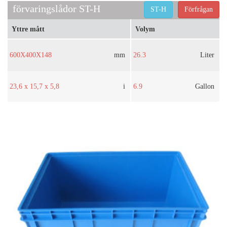
förvaringslådor ST-H
ST-H
Förfrågan
Yttre mått
Volym
600X400X148
mm
26.3
Liter
23,6 x 15,7 x 5,8
i
6.9
Gallon