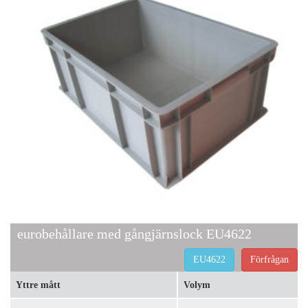
eurobehållare med gångjärnslock EU4622
EU4622
Förfrågan
Yttre mått
Volym