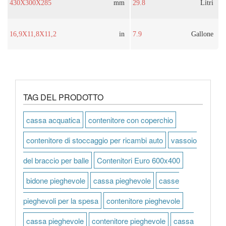
430X300X285
mm
29.8
Litri
16,9X11,8X11,2
in
7.9
Gallone
TAG DEL PRODOTTO
cassa acquatica
contenitore con coperchio
contenitore di stoccaggio per ricambi auto
vassoio
del braccio per balle
Contenitori Euro 600x400
bidone pieghevole
cassa pieghevole
casse
pieghevoli per la spesa
contenitore pieghevole
cassa pieghevole
contenitore pieghevole
cassa