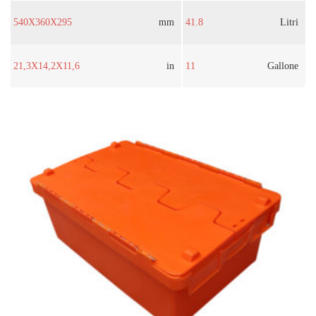
540X360X295
mm
41.8
Litri
21,3X14,2X11,6
in
11
Gallone