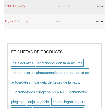
430X300X285
mm
29.8
Litros
16,9 x 11,8 x 11,2
en
7.9
Galón
ETIQUETAS DE PRODUCTO
caja acuática
contenedor con tapa adjunta
contenedor de almacenamiento de repuestos de
automóviles
bandeja del brazo de la paca
Contenedores europeos 600x400
contenedor
plegable
caja plegable
cajas plegables para