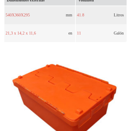
Dimensiones externas
Volumen
540X360X295
mm
41.8
Litros
21,3 x 14,2 x 11,6
en
11
Galón