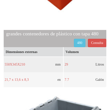
grandes contenedores de plástico con tapa 480
480
Consulta
Dimensiones externas
Volumen
550X345X210
mm
29
Litros
21,7 x 13,6 x 8,3
en
7.7
Galón