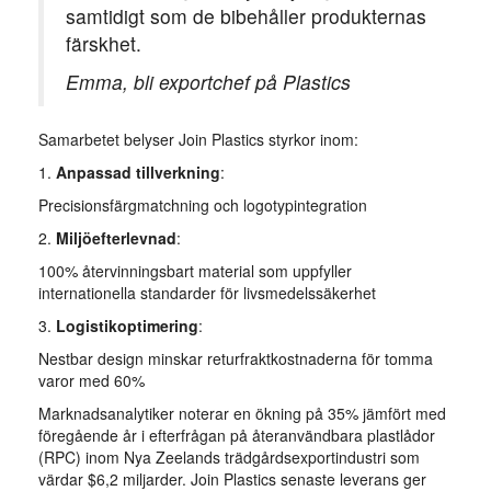
samtidigt som de bibehåller produkternas
färskhet.
Emma, bli exportchef på Plastics
Samarbetet belyser Join Plastics styrkor inom:
1.
Anpassad tillverkning
:
Precisionsfärgmatchning och logotypintegration
2.
Miljöefterlevnad
:
100% återvinningsbart material som uppfyller
internationella standarder för livsmedelssäkerhet
3.
Logistikoptimering
:
Nestbar design minskar returfraktkostnaderna för tomma
varor med 60%
Marknadsanalytiker noterar en ökning på 35% jämfört med
föregående år i efterfrågan på återanvändbara plastlådor
(RPC) inom Nya Zeelands trädgårdsexportindustri som
värdar $6,2 miljarder. Join Plastics senaste leverans ger