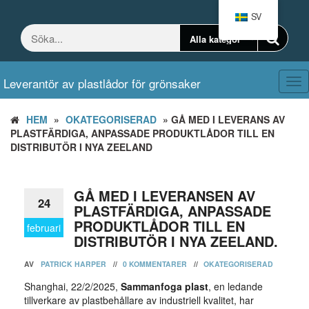
Hoppa
SV
till
innehållet
Leverantör av plastlådor för grönsaker
Väx
nav
HEM
»
OKATEGORISERAD
» GÅ MED I LEVERANS AV
PLASTFÄRDIGA, ANPASSADE PRODUKTLÅDOR TILL EN
DISTRIBUTÖR I NYA ZEELAND
GÅ MED I LEVERANSEN AV
24
PLASTFÄRDIGA, ANPASSADE
PRODUKTLÅDOR TILL EN
februari
DISTRIBUTÖR I NYA ZEELAND.
AV
PATRICK HARPER
//
0 KOMMENTARER
//
OKATEGORISERAD
Shanghai, 22/2/2025,
Sammanfoga plast
, en ledande
tillverkare av plastbehållare av industriell kvalitet, har