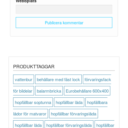
Webbplats
PRODUKTTAGGAR
vattenbur
behållare med fäst lock
förvaringsfack
för bildelar
balarmbricka
Eurobehållare 600x400
hopfällbar soptunna
hopfällbar låda
hopfällbara
lådor för matvaror
hopfällbar förvaringslåda
hopfällbar låda
hopfällbar förvaringslåda
hopfällbar