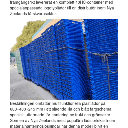
framgångsrikt levererat en komplett 40HC-container med
specialanpassade logotyplådor till en distributör inom Nya
Zeelands färskvarusektor.
Beställningen omfattar multifunktionella plastlådor på
600×400×245 mm i ett slående lila och blått färgschema,
speciellt utformade för hantering av frukt och grönsaker.
Som en av Nya Zeelands mest populära lådstorlekar inom
materialhanteringslösningar har denna modell blivit en