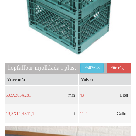
hopfällbar mjölklåda i plast
F503628
Förfrågan
Yttre mått
Volym
503X365X281
mm
43
Liter
19,8X14,4X11,1
i
11.4
Gallon