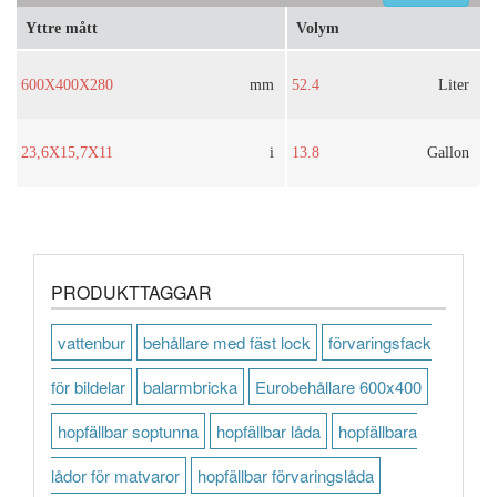
Yttre mått
Volym
600X400X280
mm
52.4
Liter
23,6X15,7X11
i
13.8
Gallon
PRODUKTTAGGAR
vattenbur
behållare med fäst lock
förvaringsfack
för bildelar
balarmbricka
Eurobehållare 600x400
hopfällbar soptunna
hopfällbar låda
hopfällbara
lådor för matvaror
hopfällbar förvaringslåda