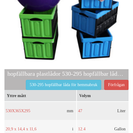
hopfällbara plastlådor 530-295 hopfällbar låda för hemmabruk
530-295 hopfällbar låda för hemmabruk
Förfrågan
Yttre mått
Volym
530X365X295
mm
47
Liter
20,9 x 14,4 x 11,6
i
12.4
Gallon