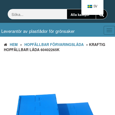
Hoppa
SV
till
innehållet
Leverantör av plastlådor för grönsaker
Väx
nav
HEM
»
HOPFÄLLBAR FÖRVARINGSLÅDA
» KRAFTIG
HOPFÄLLBAR LÅDA 60402265K