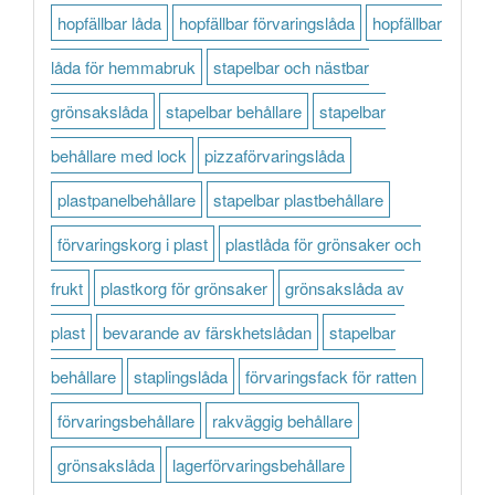
hopfällbar låda
hopfällbar förvaringslåda
hopfällbar
låda för hemmabruk
stapelbar och nästbar
grönsakslåda
stapelbar behållare
stapelbar
behållare med lock
pizzaförvaringslåda
plastpanelbehållare
stapelbar plastbehållare
förvaringskorg i plast
plastlåda för grönsaker och
frukt
plastkorg för grönsaker
grönsakslåda av
plast
bevarande av färskhetslådan
stapelbar
behållare
staplingslåda
förvaringsfack för ratten
förvaringsbehållare
rakväggig behållare
grönsakslåda
lagerförvaringsbehållare