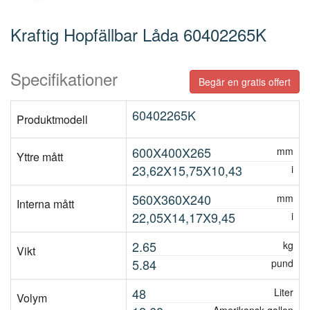
Kraftig Hopfällbar Låda 60402265K
Specifikationer
Begär en gratis offert
60402265K
Produktmodell
600X400X265
mm
Yttre mått
23,62X15,75X10,43
i
560X360X240
mm
Interna mått
22,05X14,17X9,45
i
2.65
kg
Vikt
5.84
pund
48
Liter
Volym