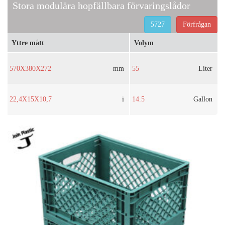
Stora modulära hopfällbara förvaringslådor
5727
Förfrågan
Yttre mått
Volym
570X380X272
mm
55
Liter
22,4X15X10,7
i
14.5
Gallon