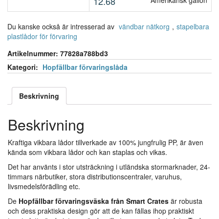
12.68
Amerikansk gallon
Du kanske också är intresserad av
vändbar nätkorg
,
stapelbara
plastlådor för förvaring
Artikelnummer:
77828a788bd3
Kategori:
Hopfällbar förvaringslåda
Beskrivning
Beskrivning
Kraftiga vikbara lådor tillverkade av 100% jungfrulig PP, är även
kända som vikbara lådor och kan staplas och vikas.
Det har använts i stor utsträckning i utländska stormarknader, 24-
timmars närbutiker, stora distributionscentraler, varuhus,
livsmedelsförädling etc.
De
Hopfällbar förvaringsväska från Smart Crates
är robusta
och dess praktiska design gör att de kan fällas ihop praktiskt