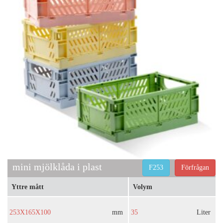
mini mjölklåda i plast
F253
Förfrågan
Yttre mått
Volym
253X165X100
mm
35
Liter