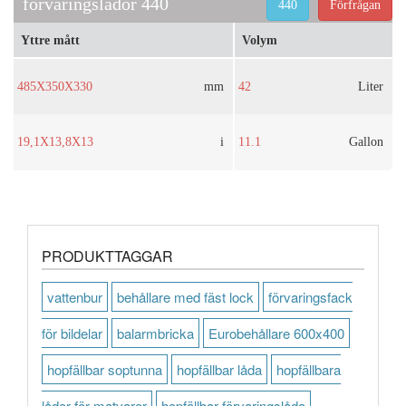
förvaringslådor 440
440
Förfrågan
Yttre mått
Volym
485X350X330
mm
42
Liter
19,1X13,8X13
i
11.1
Gallon
PRODUKTTAGGAR
vattenbur
behållare med fäst lock
förvaringsfack
för bildelar
balarmbricka
Eurobehållare 600x400
hopfällbar soptunna
hopfällbar låda
hopfällbara
lådor för matvaror
hopfällbar förvaringslåda