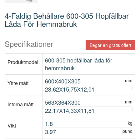
4-Faldig Behållare 600-305 Hopfällbar
Låda För Hemmabruk
Specifikationer
Begär en gratis offert
600-305 hopfällbar låda för
Produktmodell
hemmabruk
600X400X305
mm
Yttre mått
23,62X15,75X12,01
i
563X364X300
mm
Interna mått
22,17X14,33X11,81
i
1.8
kg
Vikt
3.97
pund