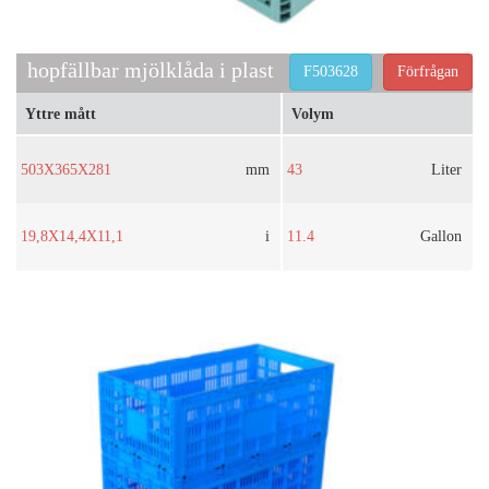
hopfällbar mjölklåda i plast
F503628
Förfrågan
Yttre mått
Volym
503X365X281
mm
43
Liter
19,8X14,4X11,1
i
11.4
Gallon