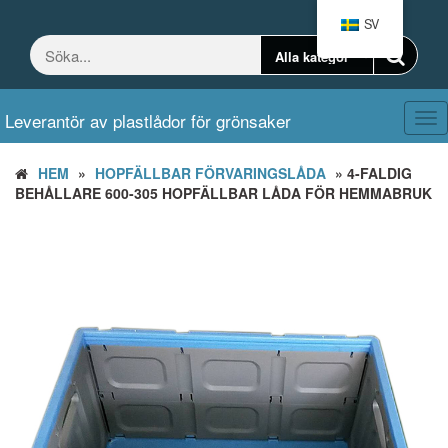
Hoppa
SV
till
innehållet
Leverantör av plastlådor för grönsaker
Väx
nav
HEM
»
HOPFÄLLBAR FÖRVARINGSLÅDA
» 4-FALDIG
BEHÅLLARE 600-305 HOPFÄLLBAR LÅDA FÖR HEMMABRUK