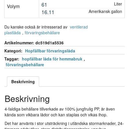
61
Liter
Volym
16.11
Amerikansk gallon
Du kanske också är intresserad av
ventilerad
plastlåda
,
förvaringsbehållare
Artikelnummer:
dc519d1a5536
Kategori:
Hopfällbar förvaringslåda
Taggar:
hopfällbar låda för hemmabruk
,
förvaringsbehållare
Beskrivning
Beskrivning
4-faldiga behållare tillverkade av 100% jungfrulig PP, är även
kända som vikbara lådor och kan staplas och vikas ihop.
Det har använts i stor utsträckning i utländska stormarknader, 24-
timmars närbutiker, stora distributionscentraler, varuhus,