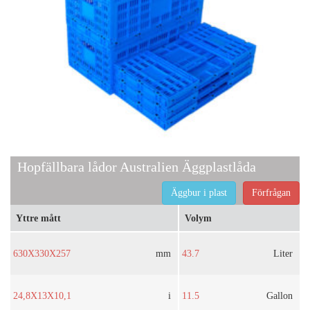
Hopfällbara lådor Australien Äggplastlåda
Äggbur i plast
Förfrågan
Yttre mått
Volym
630X330X257
mm
43.7
Liter
24,8X13X10,1
i
11.5
Gallon