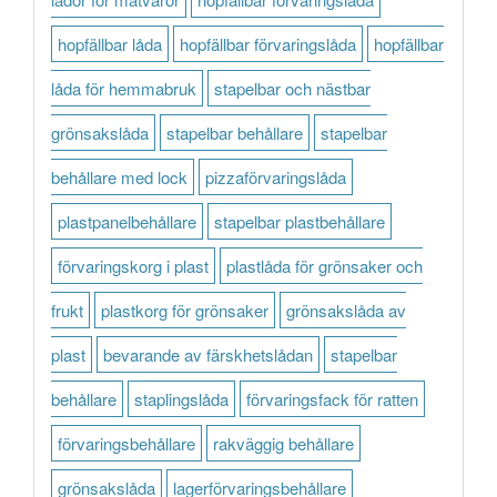
hopfällbar låda
hopfällbar förvaringslåda
hopfällbar
låda för hemmabruk
stapelbar och nästbar
grönsakslåda
stapelbar behållare
stapelbar
behållare med lock
pizzaförvaringslåda
plastpanelbehållare
stapelbar plastbehållare
förvaringskorg i plast
plastlåda för grönsaker och
frukt
plastkorg för grönsaker
grönsakslåda av
plast
bevarande av färskhetslådan
stapelbar
behållare
staplingslåda
förvaringsfack för ratten
förvaringsbehållare
rakväggig behållare
grönsakslåda
lagerförvaringsbehållare