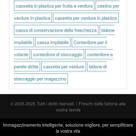
cassetta in plastica per frutta e verdura
cestino per
verdure in plastica
cassetta per verdure in plastica
cassa di conservazione della freschezza
bidone
impilabile
cassa impilabile
Contenitore per il
volante
contenitore di stoccaggio
contenitore a
parete diritta
cassetta per verdure
bidone di
stoccaggio per magazzino
© 2005-2025 Tutti i diritti riservati. | Freschi dalla fattoria alla
vostra tavola
Immagazzinamento intelligente, soluzione migliore, per semplificare
la vostra vita