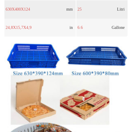
630X400X124
mm
25
Litri
24,8X15,7X4,9
in
6.6
Gallone