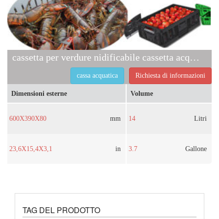
cassetta per verdure nidificabile cassetta acquatica
cassa acquatica
Richiesta di informazioni
Dimensioni esterne
Volume
600X390X80
mm
14
Litri
23,6X15,4X3,1
in
3.7
Gallone
TAG DEL PRODOTTO