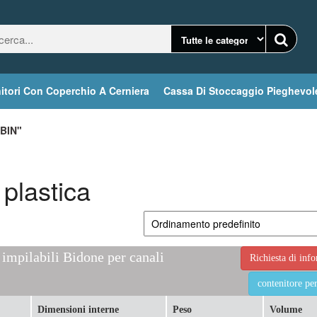
itori Con Coperchio A Cerniera
Cassa Di Stoccaggio Pieghevol
BIN"
 plastica
 impilabili Bidone per canali
Richiesta di inf
contenitore per
Dimensioni interne
Peso
Volume