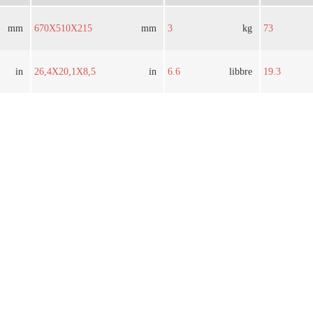
mm
670X510X215
mm
3
kg
73
in
26,4X20,1X8,5
in
6.6
libbre
19.3