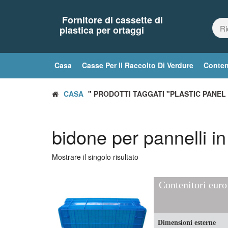
Vai
al
Fornitore di cassette di
contenuto
plastica per ortaggi
Casa
Casse Per Il Raccolto Di Verdure
Conten
CASA
" PRODOTTI TAGGATI "PLASTIC PANEL 
bidone per pannelli in
Mostrare il singolo risultato
Contenitori euro
Dimensioni esterne