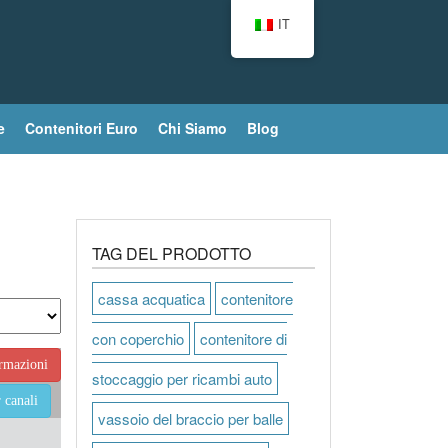
IT
e
Contenitori Euro
Chi Siamo
Blog
TAG DEL PRODOTTO
cassa acquatica
contenitore
con coperchio
contenitore di
ormazioni
stoccaggio per ricambi auto
 canali
vassoio del braccio per balle