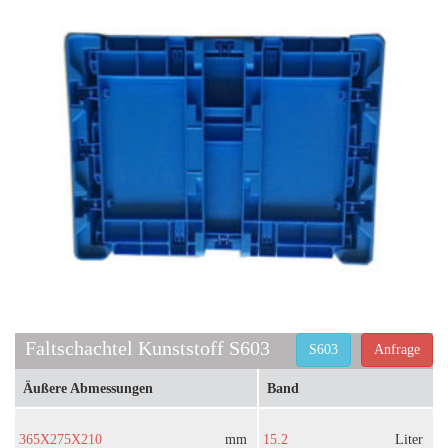
Faltschachtel Kunststoff S603
S603
Anfrage
Äußere Abmessungen
Band
365X275X210
mm
15.2
Liter