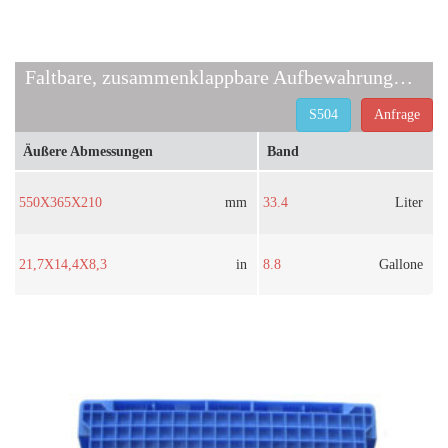
Faltbare, zusammenklappbare Aufbewahrungsbox S504
S504
Anfrage
Äußere Abmessungen
Band
550X365X210
mm
33.4
Liter
21,7X14,4X8,3
in
8.8
Gallone