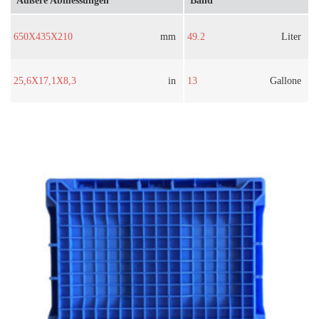
Äußere Abmessungen
Band
650X435X210
mm
49.2
Liter
25,6X17,1X8,3
in
13
Gallone