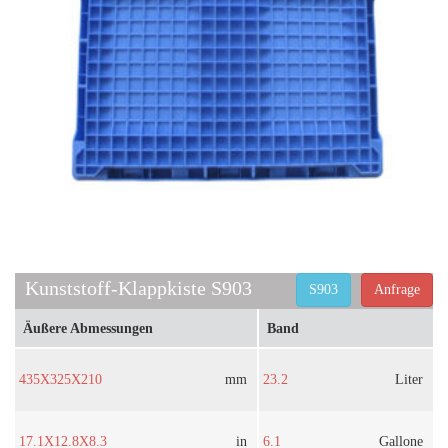
Kunststoff-Klappkiste S903
S903
Anfrage
Äußere Abmessungen
Band
435X325X210
mm
23.2
Liter
17.1X12.8X8.3
in
6.1
Gallone