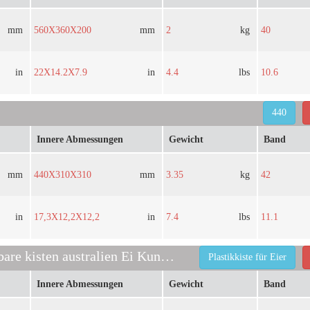
mm
560X360X200
mm
2
kg
40
in
22X14.2X7.9
in
4.4
lbs
10.6
440
Innere Abmessungen
Gewicht
Band
mm
440X310X310
mm
3.35
kg
42
in
17,3X12,2X12,2
in
7.4
lbs
11.1
zusammenklappbare kisten australien Ei Kunststoffkiste
Plastikkiste für Eier
Innere Abmessungen
Gewicht
Band