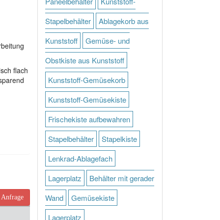
Paneelbehälter
Kunststoff-
Stapelbehälter
Ablagekorb aus
Kunststoff
Gemüse- und
rbeitung
Obstkiste aus Kunststoff
sch flach
Kunststoff-Gemüsekorb
zsparend
Kunststoff-Gemüsekiste
Frischekiste aufbewahren
Stapelbehälter
Stapelkiste
Lenkrad-Ablagefach
Lagerplatz
Behälter mit gerader
Wand
Gemüsekiste
Anfrage
Lagerplatz