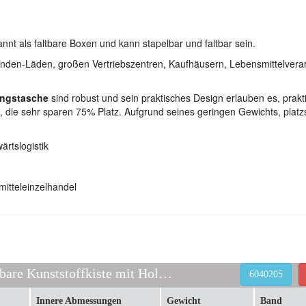
annt als faltbare Boxen und kann stapelbar und faltbar sein.
tunden-Läden, großen Vertriebszentren, Kaufhäusern, Lebensmittelvera
ungstasche
sind robust und sein praktisches Design erlauben es, prakti
 die sehr sparen 75% Platz. Aufgrund seines geringen Gewichts, plat
ärtslogistik
mitteleinzelhandel
Zusammenklappbare Kunststoffkiste mit Holzeffekt
6040205
Innere Abmessungen
Gewicht
Band