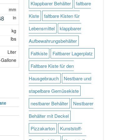
Klappbarer Behälter
faltbare
mm
Kiste
faltbare Kisten für
68
in
Lebensmittel
klappbarer
kg
lbs
Aufbewahrungsbehälter
Liter
Faltkiste
Faltbarer Lagerplatz
-Gallone
Faltbare Kiste für den
Hausgebrauch
Nestbare und
stapelbare Gemüsekiste
ste
nestbarer Behälter
Nestbarer
Behälter mit Deckel
Pizzakarton
Kunststoff-