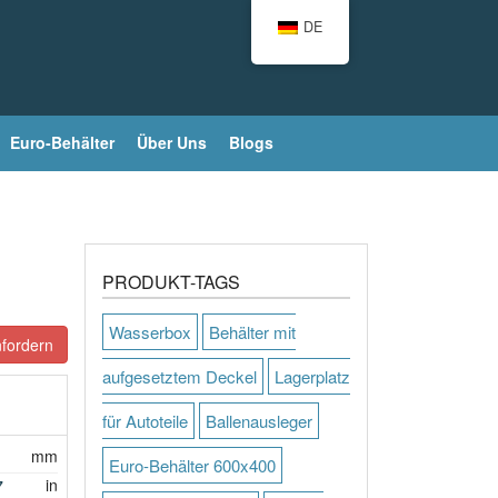
DE
Euro-Behälter
Über Uns
Blogs
PRODUKT-TAGS
Wasserbox
Behälter mit
fordern
aufgesetztem Deckel
Lagerplatz
für Autoteile
Ballenausleger
mm
Euro-Behälter 600x400
7
in