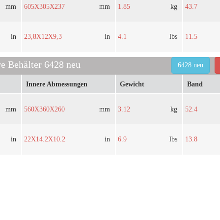
mm
605X305X237
mm
1.85
kg
43.7
in
23,8X12X9,3
in
4.1
lbs
11.5
e Behälter 6428 neu
6428 neu
Innere Abmessungen
Gewicht
Band
mm
560X360X260
mm
3.12
kg
52.4
in
22X14.2X10.2
in
6.9
lbs
13.8