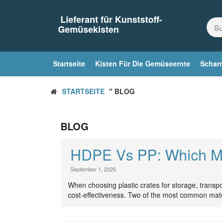
Zum
Inhalt
Lieferant für Kunststoff-
springen
Gemüsekisten
Startseite
Kisten Für Die Gemüseernte
Scharn
STARTSEITE
" BLOG
BLOG
HDPE Vs PP: Which Mat
September 1, 2025
When choosing plastic crates for storage, transport,
cost-effectiveness. Two of the most common ma