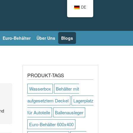
DE
Euro-Behälter
Über Uns
Blogs
PRODUKT-TAGS
Wasserbox
Behälter mit
aufgesetztem Deckel
Lagerplatz
and
für Autoteile
Ballenausleger
Euro-Behälter 600x400