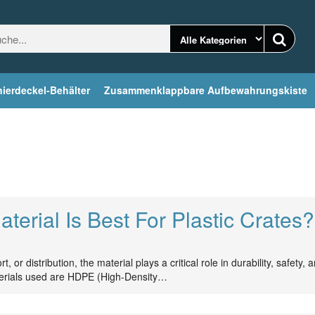
ierdeckel-Behälter
Zusammenklappbare Aufbewahrungskiste
erial Is Best For Plastic Crates?
 or distribution, the material plays a critical role in durability, safety, 
terials used are HDPE (High-Density…