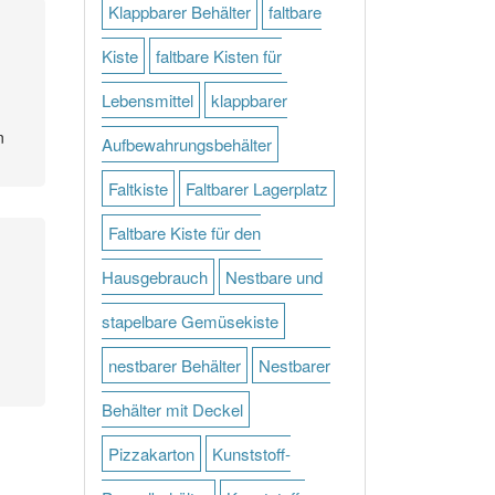
Klappbarer Behälter
faltbare
Kiste
faltbare Kisten für
Lebensmittel
klappbarer
n
Aufbewahrungsbehälter
Faltkiste
Faltbarer Lagerplatz
Faltbare Kiste für den
Hausgebrauch
Nestbare und
stapelbare Gemüsekiste
nestbarer Behälter
Nestbarer
Behälter mit Deckel
Pizzakarton
Kunststoff-