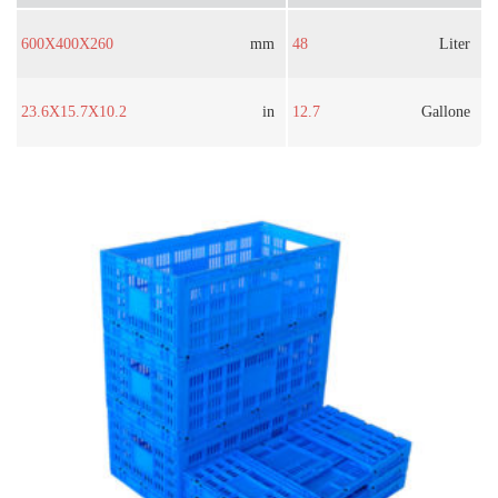
600X400X260
mm
48
Liter
23.6X15.7X10.2
in
12.7
Gallone