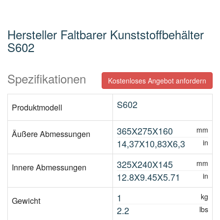
Hersteller Faltbarer Kunststoffbehälter
S602
Spezifikationen
Kostenloses Angebot anfordern
S602
Produktmodell
365X275X160
mm
Äußere Abmessungen
14,37X10,83X6,3
in
325X240X145
mm
Innere Abmessungen
12.8X9.45X5.71
in
1
kg
Gewicht
2.2
lbs