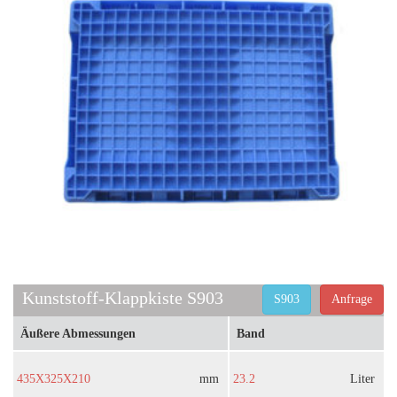
Kunststoff-Klappkiste S903
S903
Anfrage
Äußere Abmessungen
Band
435X325X210
mm
23.2
Liter