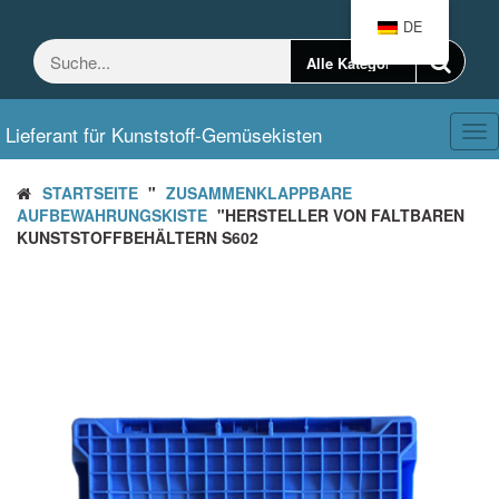
Zum
DE
Inhalt
springen
Lieferant für Kunststoff-Gemüsekisten
Ums
Nav
STARTSEITE
"
ZUSAMMENKLAPPBARE
AUFBEWAHRUNGSKISTE
"HERSTELLER VON FALTBAREN
KUNSTSTOFFBEHÄLTERN S602