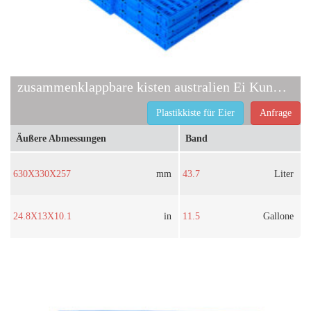
zusammenklappbare kisten australien Ei Kunststoffkiste
Plastikkiste für Eier
Anfrage
Äußere Abmessungen
Band
630X330X257
mm
43.7
Liter
24.8X13X10.1
in
11.5
Gallone