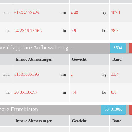
mm
615X410X425
mm
4.48
kg
107.1
in
24.2X16.1X16.7
in
9.9
lbs
28.3
Faltbare, zusammenklappbare Aufbewahrungsbox S504
S504
Innere Abmessungen
Gewicht
Band
mm
515X330X195
mm
2
kg
33.4
in
20.3X13X7.7
in
4.4
lbs
8.8
are Erntekisten
6040180K
Innere Abmessungen
Gewicht
Band