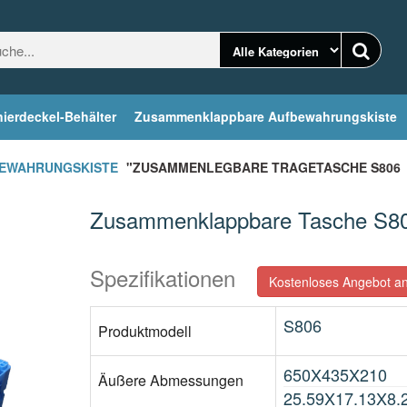
ierdeckel-Behälter
Zusammenklappbare Aufbewahrungskiste
EWAHRUNGSKISTE
"ZUSAMMENLEGBARE TRAGETASCHE S806
Zusammenklappbare Tasche S8
Spezifikationen
Kostenloses Angebot an
S806
Produktmodell
650X435X210
Äußere Abmessungen
25.59X17.13X8.