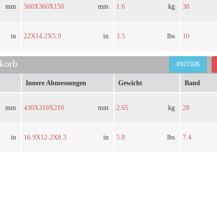
mm
560X360X150
mm
1.6
kg
38
in
22X14.2X5.9
in
3.5
lbs
10
kkorb
490350K
Innere Abmessungen
Gewicht
Band
mm
430X310X210
mm
2.65
kg
28
in
16.9X12.2X8.3
in
5.8
lbs
7.4