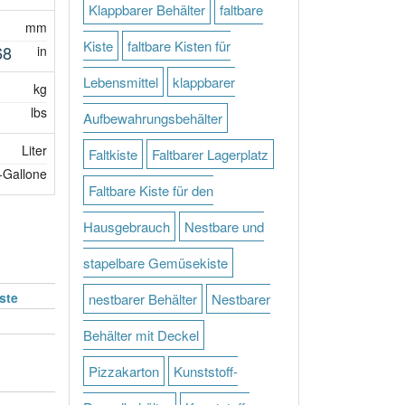
Klappbarer Behälter
faltbare
mm
Kiste
faltbare Kisten für
68
in
Lebensmittel
klappbarer
kg
lbs
Aufbewahrungsbehälter
Liter
Faltkiste
Faltbarer Lagerplatz
-Gallone
Faltbare Kiste für den
Hausgebrauch
Nestbare und
stapelbare Gemüsekiste
ste
nestbarer Behälter
Nestbarer
Behälter mit Deckel
Pizzakarton
Kunststoff-