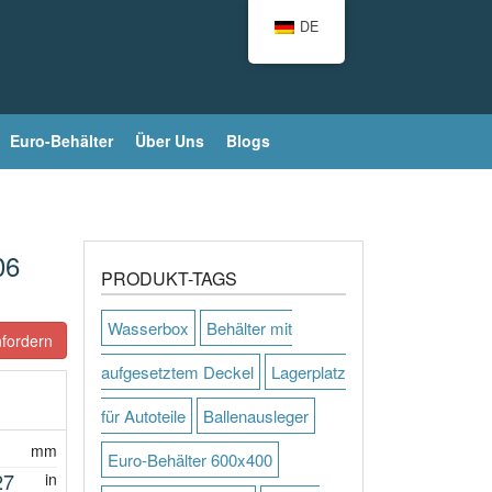
DE
Euro-Behälter
Über Uns
Blogs
06
PRODUKT-TAGS
Wasserbox
Behälter mit
fordern
aufgesetztem Deckel
Lagerplatz
für Autoteile
Ballenausleger
mm
Euro-Behälter 600x400
27
in