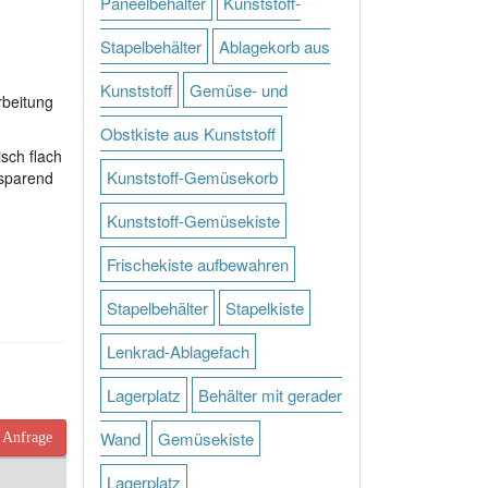
Paneelbehälter
Kunststoff-
Stapelbehälter
Ablagekorb aus
Kunststoff
Gemüse- und
rbeitung
Obstkiste aus Kunststoff
sch flach
Kunststoff-Gemüsekorb
zsparend
Kunststoff-Gemüsekiste
Frischekiste aufbewahren
Stapelbehälter
Stapelkiste
Lenkrad-Ablagefach
Lagerplatz
Behälter mit gerader
Wand
Gemüsekiste
Anfrage
Lagerplatz