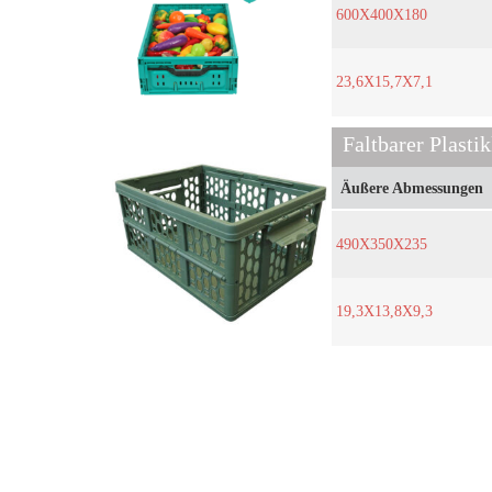
600X400X180
23,6X15,7X7,1
Faltbarer Plasti
Äußere Abmessungen
490X350X235
19,3X13,8X9,3