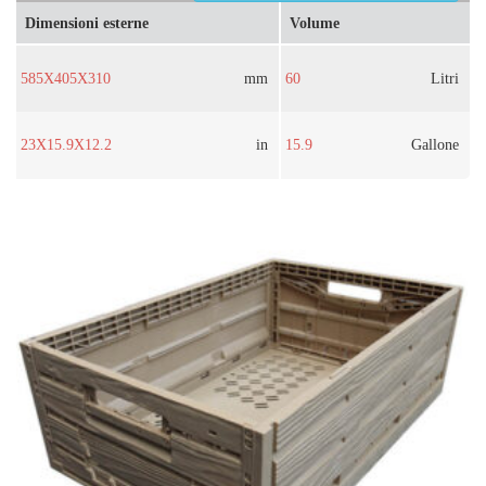
Dimensioni esterne
Volume
585X405X310
mm
60
Litri
23X15.9X12.2
in
15.9
Gallone