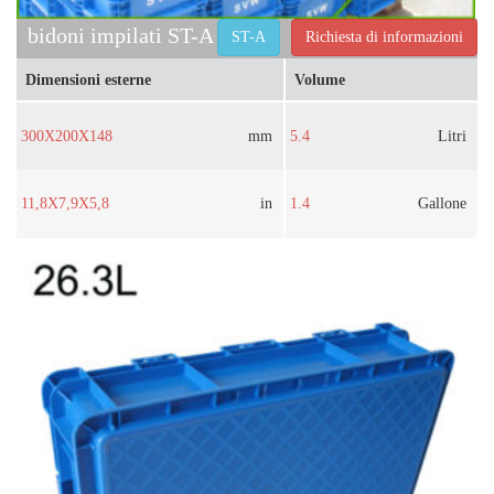
bidoni impilati ST-A
ST-A
Richiesta di informazioni
Dimensioni esterne
Volume
300X200X148
mm
5.4
Litri
11,8X7,9X5,8
in
1.4
Gallone