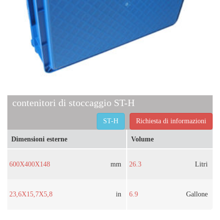
contenitori di stoccaggio ST-H
ST-H
Richiesta di informazioni
Dimensioni esterne
Volume
600X400X148
mm
26.3
Litri
23,6X15,7X5,8
in
6.9
Gallone