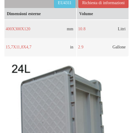
EU4311
Richiesta di informazioni
Dimensioni esterne
Volume
400X300X120
mm
10.8
Litri
15,7X11,8X4,7
in
2.9
Gallone