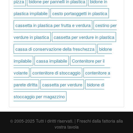
pizza
bidone per pannelli in plastica
bidone in
plastica impilabile
cesto portaoggetti in plastica
cassetta in plastica per frutta e verdura
cestino per
verdure in plastica
cassetta per verdure in plastica
cassa di conservazione della freschezza
bidone
impilabile
cassa impilabile
Contenitore per il
volante
contenitore di stoccaggio
contenitore a
parete diritta
cassetta per verdure
bidone di
stoccaggio per magazzino
© 2005-2025 Tutti i diritti riservati. | Freschi dalla fattoria alla
vostra tavola