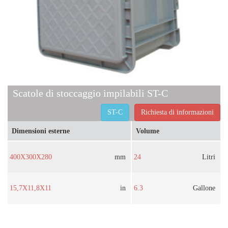
Scatole di stoccaggio impilabili ST-C
ST-C
Richiesta di informazioni
Dimensioni esterne
Volume
400X300X280
mm
24
Litri
15,7X11,8X11
in
6.3
Gallone