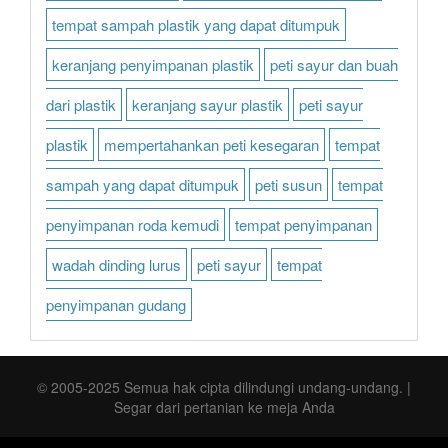
tempat sampah plastik yang dapat ditumpuk
keranjang penyimpanan plastik
peti sayur dan buah
dari plastik
keranjang sayur plastik
peti sayur
plastik
mempertahankan peti kesegaran
tempat
sampah yang dapat ditumpuk
peti susun
tempat
penyimpanan roda kemudi
tempat penyimpanan
wadah dinding lurus
peti sayur
tempat
penyimpanan gudang
© 2005-2025 Semua hak cipta dilindungi undang-undang. |
Segar dari pertanian ke meja Anda