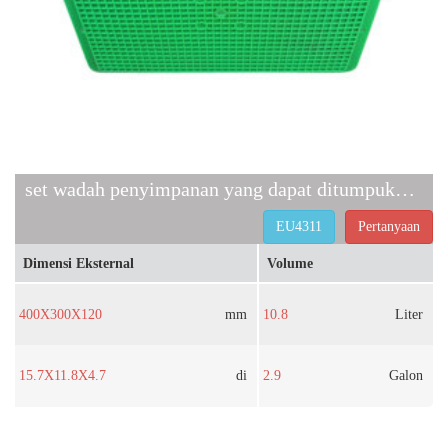
set wadah penyimpanan yang dapat ditumpuk EU4311
EU4311
Pertanyaan
Dimensi Eksternal
Volume
400X300X120
mm
10.8
Liter
15.7X11.8X4.7
di
2.9
Galon