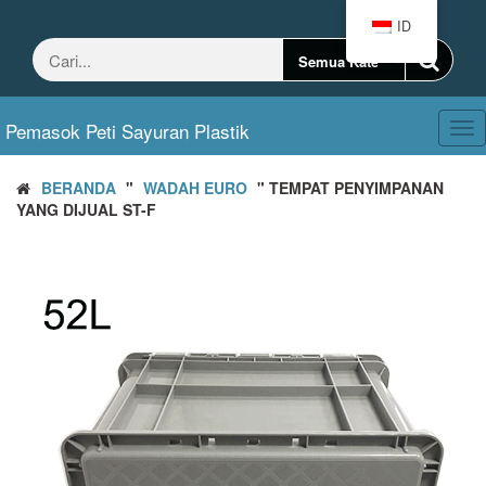
Loncat
ID
ke
konten
Pemasok Peti Sayuran Plastik
Ber
nav
BERANDA
"
WADAH EURO
" TEMPAT PENYIMPANAN
YANG DIJUAL ST-F