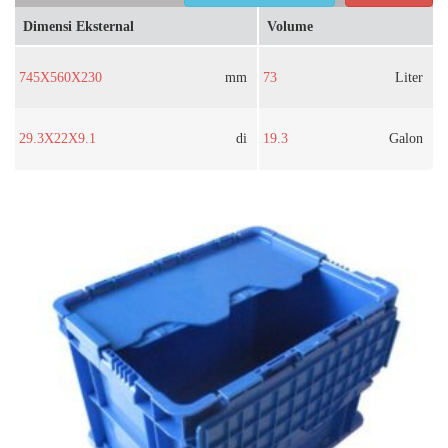
Dimensi Eksternal
Volume
745X560X230
mm
73
Liter
29.3X22X9.1
di
19.3
Galon