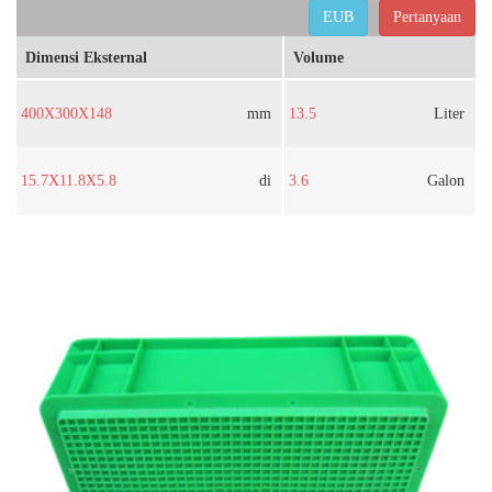
EUB
Pertanyaan
Dimensi Eksternal
Volume
400X300X148
mm
13.5
Liter
15.7X11.8X5.8
di
3.6
Galon