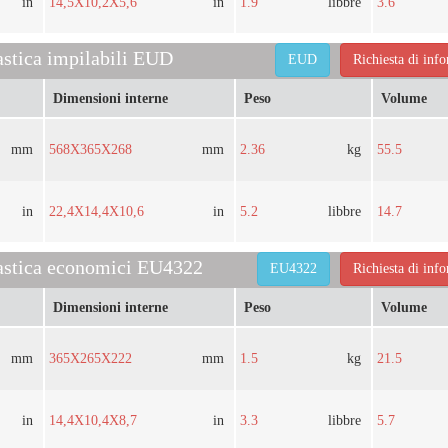
in
14,5X10,2X5,6
in
1.9
libbre
3.6
lastica impilabili EUD
EUD
Richiesta di inf
Dimensioni interne
Peso
Volume
mm
568X365X268
mm
2.36
kg
55.5
in
22,4X14,4X10,6
in
5.2
libbre
14.7
lastica economici EU4322
EU4322
Richiesta di inf
Dimensioni interne
Peso
Volume
mm
365X265X222
mm
1.5
kg
21.5
in
14,4X10,4X8,7
in
3.3
libbre
5.7