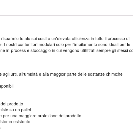
 risparmio totale sui costi e un'elevata efficienza in tutto il processo di
. I nostri contenitori modulari solo per l'impilamento sono ideali per le
e in-process e stoccaggio in cui vengono utilizzati sempre gli stessi co
 agli urti, all'umidità e alla maggior parte delle sostanze chimiche
ponibili
e del prodotto
misto su un pallet
e per una maggiore protezione del prodotto
istema esistente
o