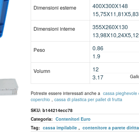
400X300X148
Dimensioni esterne
15,75X11,81X5,83
355X260X130
Dimensioni interne
13,98X10,24X5,12
0.86
Peso
1.9
12
Volumn
3.17
Gal
Potreste essere interessati anche a
cassa pieghevole
coperchio
,
cassa di plastica per pallet di frutta
SKU:
b144214ecc78
Categoria:
Contenitori Euro
Tag:
cassa impilabile
,
contenitore a parete diritta