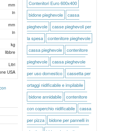
Contenitori Euro 600x400
mm
in
bidone pieghevole
cassa
mm
pieghevole
casse pieghevoli per
in
la spesa
contenitore pieghevole
kg
cassa pieghevole
contenitore
libbre
pieghevole
cassa pieghevole
Litri
lone USA
per uso domestico
cassetta per
ortaggi nidificabile e impilabile
 con
bidone annidabile
contenitore
con coperchio nidificabile
cassa
per pizza
bidone per pannelli in