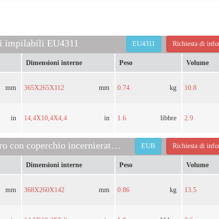
ri impilabili EU4311
EU4311
Richiesta di inf
Dimensioni interne
Peso
Volume
mm
365X265X112
mm
0.74
kg
10.8
in
14,4X10,4X4,4
in
1.6
libbre
2.9
contenitori in euro con coperchio incernierato EUB
EUB
Richiesta di inf
Dimensioni interne
Peso
Volume
mm
368X260X142
mm
0.86
kg
13.5