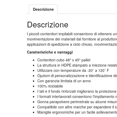
Descrizione
Descrizione
I piccoli contenitori impilabili consentono di ottenere un
movimentazione dei materiali dal fornitore al produttore
applicazioni di spedizione a ciclo chiuso, movimentazion
Caratteristiche e vantaggi
Contenitori cubo 48″ x 45″ pallet
La struttura in HDPE stampato a iniezione resiste
Utilizzare con temperature da -20˚ a 120˚ F
Opzioni di personalizzazione e identificazione dis
Con garanzia limitata di un anno
100% riciclabile
I lati e il fondo rinforzati migliorano la protezion
I formati interlavorati consentono l'impilamento 
Gonna parapolvere perimetrale su alcune misur
Compatibile con altre marche per espandere il s
Maniglie ergonomiche per un facile sollevament