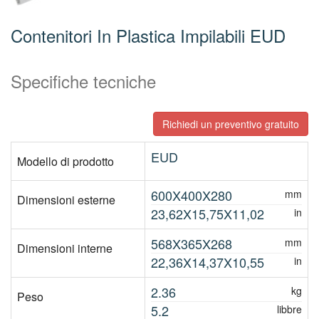
Contenitori In Plastica Impilabili EUD
Specifiche tecniche
Richiedi un preventivo gratuito
EUD
Modello di prodotto
600X400X280
mm
Dimensioni esterne
23,62X15,75X11,02
in
568X365X268
mm
Dimensioni interne
22,36X14,37X10,55
in
2.36
kg
Peso
5.2
libbre