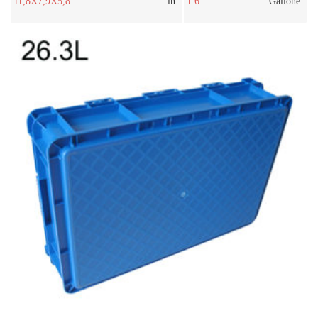
11,8X7,9X5,8
in
1.6
Gallone