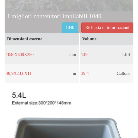
I migliori contenitori impilabili 1040
1040
Richiesta di informazioni
Dimensioni esterne
Volume
1040X600X280
mm
149
Litri
40,9X23,6X11
in
39.4
Gallone