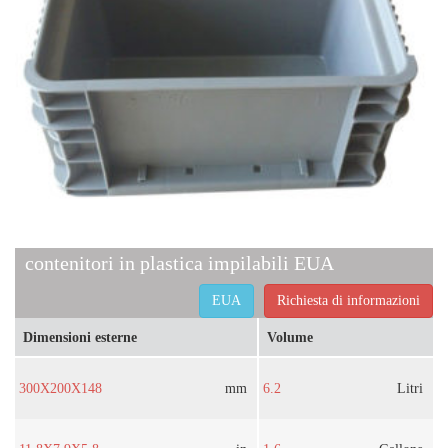
contenitori in plastica impilabili EUA
EUA
Richiesta di informazioni
Dimensioni esterne
Volume
300X200X148
mm
6.2
Litri