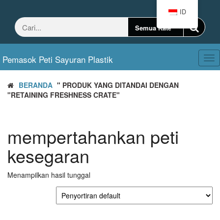
Loncat
ID
ke
konten
Pemasok Peti Sayuran Plastik
Ber
nav
BERANDA
" PRODUK YANG DITANDAI DENGAN
"RETAINING FRESHNESS CRATE"
mempertahankan peti
kesegaran
Menampilkan hasil tunggal