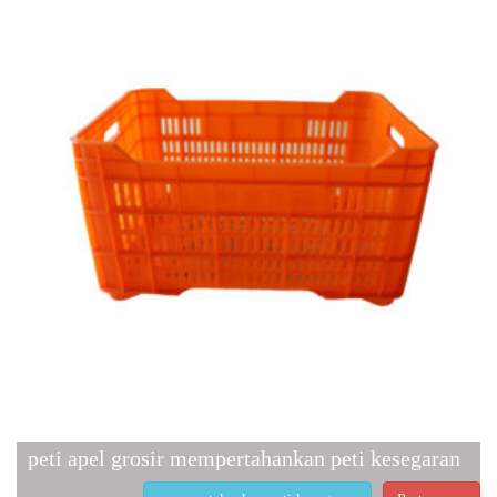
peti apel grosir mempertahankan peti kesegaran