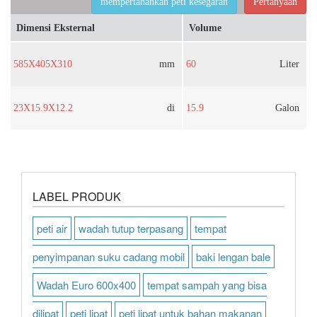
mempertahankan peti kesegaran
Pertanyaan
Dimensi Eksternal
Volume
585X405X310
mm
60
Liter
23X15.9X12.2
di
15.9
Galon
LABEL PRODUK
peti air
wadah tutup terpasang
tempat
penyimpanan suku cadang mobil
baki lengan bale
Wadah Euro 600x400
tempat sampah yang bisa
dilipat
peti lipat
peti lipat untuk bahan makanan