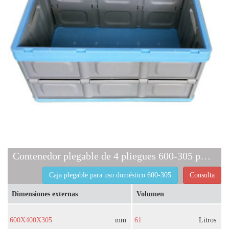
Contenedor plegable de 4 pliegues 600-305 para uso doméstico
Caja plegable para uso doméstico 600-305
Consulta
Dimensiones externas
Volumen
600X400X305
mm
61
Litros