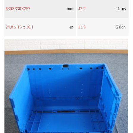
630X330X257
mm
43.7
Litros
24,8 x 13 x 10,1
en
11.5
Galón