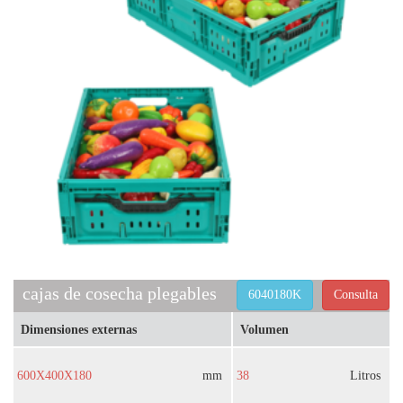
cajas de cosecha plegables
6040180K
Consulta
Dimensiones externas
Volumen
600X400X180
mm
38
Litros