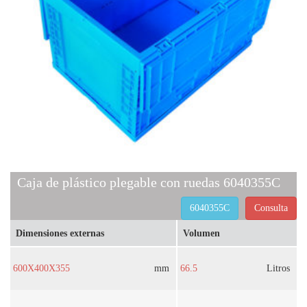
Caja de plástico plegable con ruedas 6040355C
6040355C
Consulta
Dimensiones externas
Volumen
600X400X355
mm
66.5
Litros