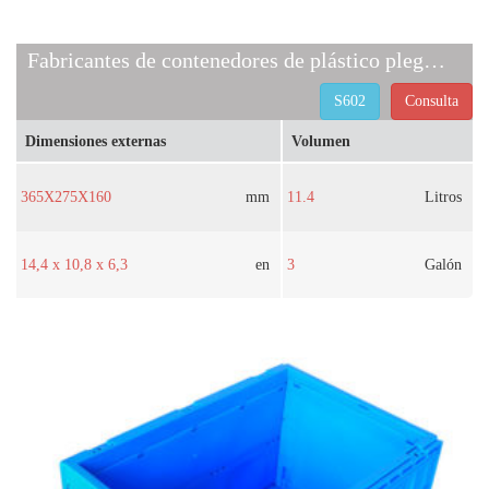
Fabricantes de contenedores de plástico plegables S602
S602
Consulta
Dimensiones externas
Volumen
365X275X160
mm
11.4
Litros
14,4 x 10,8 x 6,3
en
3
Galón