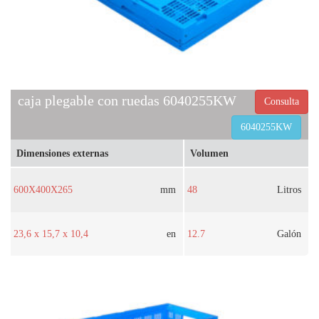
caja plegable con ruedas 6040255KW
Consulta
6040255KW
Dimensiones externas
Volumen
600X400X265
mm
48
Litros
23,6 x 15,7 x 10,4
en
12.7
Galón