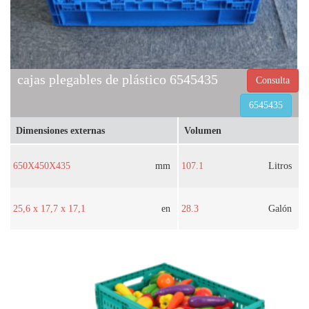
cajas plegables de plástico 6545435
Consulta
6545435
Dimensiones externas
Volumen
650X450X435
mm
107.1
Litros
25,6 x 17,7 x 17,1
en
28.3
Galón