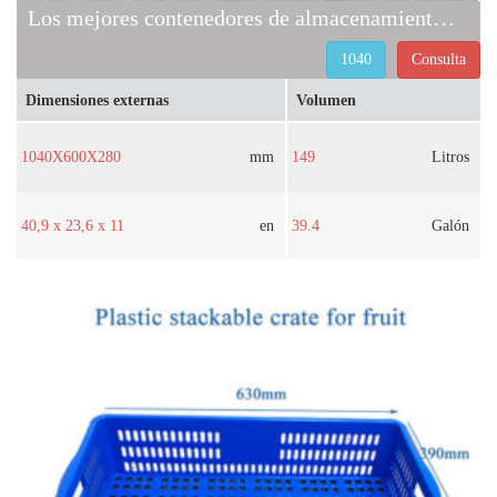
Los mejores contenedores de almacenamiento apilables 1040
1040
Consulta
Dimensiones externas
Volumen
1040X600X280
mm
149
Litros
40,9 x 23,6 x 11
en
39.4
Galón