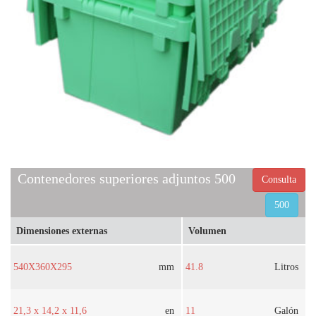
Contenedores superiores adjuntos 500
Consulta
500
Dimensiones externas
Volumen
540X360X295
mm
41.8
Litros
21,3 x 14,2 x 11,6
en
11
Galón