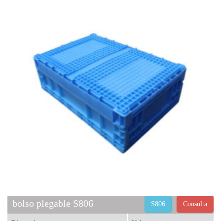
bolso plegable S806
S806
Consulta