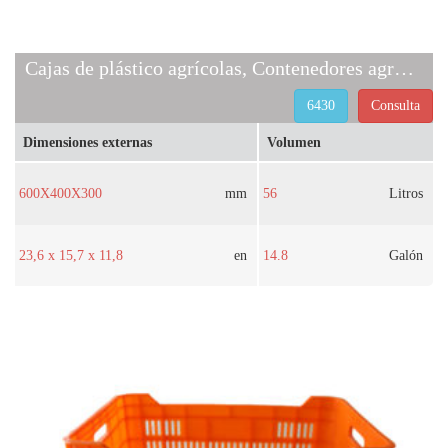
Cajas de plástico agrícolas, Contenedores agrícolas ventilados
6430
Consulta
Dimensiones externas
Volumen
600X400X300
mm
56
Litros
23,6 x 15,7 x 11,8
en
14.8
Galón