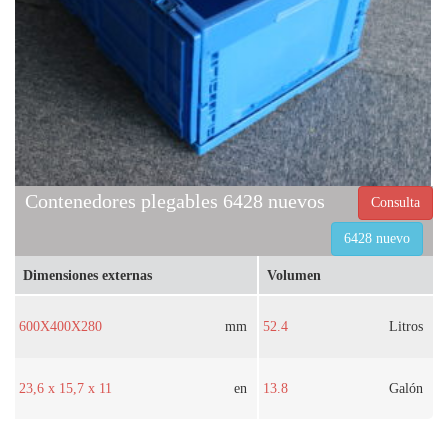
Contenedores plegables 6428 nuevos
Consulta
6428 nuevo
Dimensiones externas
Volumen
600X400X280
mm
52.4
Litros
23,6 x 15,7 x 11
en
13.8
Galón