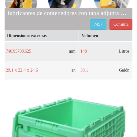
fabricantes de contenedores con tapa adjunta 7457
7457
Consulta
Dimensiones externas
Volumen
740X570X625
mm
148
Litros
29,1 x 22,4 x 24,6
en
39.1
Galón