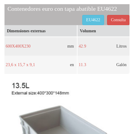
Contenedores euro con tapa abatible EU4622
EU4622
Consulta
Dimensiones externas
Volumen
600X400X230
mm
42.9
Litros
23,6 x 15,7 x 9,1
en
11.3
Galón