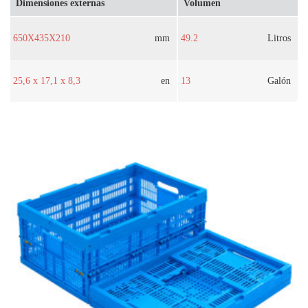
Dimensiones externas
Volumen
650X435X210
mm
49.2
Litros
25,6 x 17,1 x 8,3
en
13
Galón