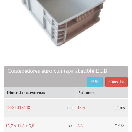
Contenedores euro con tapa abatible EUB
EUB
Consulta
Dimensiones externas
Volumen
400X300X148
mm
13.5
Litros
15,7 x 11,8 x 5,8
en
3.6
Galón