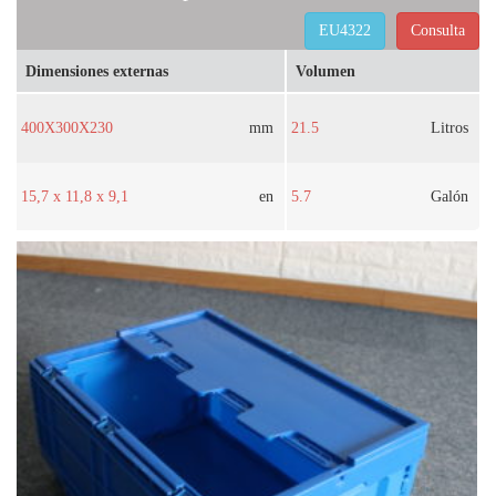
EU4322
Consulta
Dimensiones externas
Volumen
400X300X230
mm
21.5
Litros
15,7 x 11,8 x 9,1
en
5.7
Galón