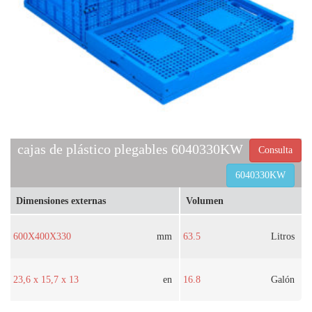
cajas de plástico plegables 6040330KW
Consulta
6040330KW
Dimensiones externas
Volumen
600X400X330
mm
63.5
Litros
23,6 x 15,7 x 13
en
16.8
Galón