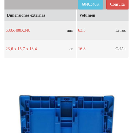
6040340K
Consulta
Dimensiones externas
Volumen
600X400X340
mm
63.5
Litros
23,6 x 15,7 x 13,4
en
16.8
Galón