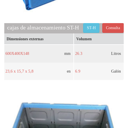
cajas de almacenamiento ST-H
ST-H
Consulta
Dimensiones externas
Volumen
600X400X148
mm
26.3
Litros
23,6 x 15,7 x 5,8
en
6.9
Galón