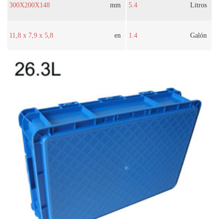
300X200X148
mm
5.4
Litros
11,8 x 7,9 x 5,8
en
1.4
Galón