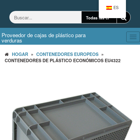
Saltar
ES
al
contenido
Proveedor de cajas de plástico para
Ca
verduras
nav
HOGAR
»
CONTENEDORES EUROPEOS
»
CONTENEDORES DE PLÁSTICO ECONÓMICOS EU4322