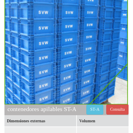
contenedores apilables ST-A
ST-A
Consulta
Dimensiones externas
Volumen