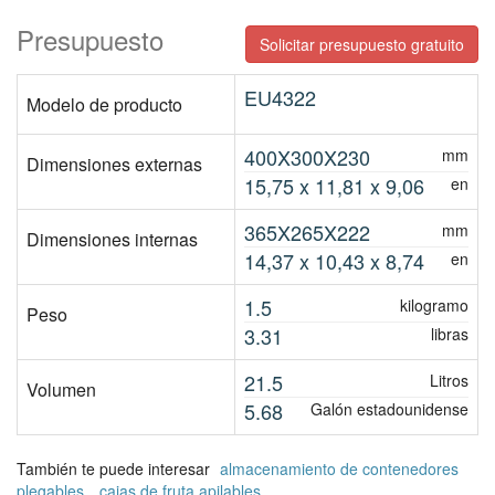
Presupuesto
Solicitar presupuesto gratuito
EU4322
Modelo de producto
400X300X230
mm
Dimensiones externas
15,75 x 11,81 x 9,06
en
365X265X222
mm
Dimensiones internas
14,37 x 10,43 x 8,74
en
1.5
kilogramo
Peso
3.31
libras
21.5
Litros
Volumen
5.68
Galón estadounidense
También te puede interesar
almacenamiento de contenedores
plegables
,
cajas de fruta apilables