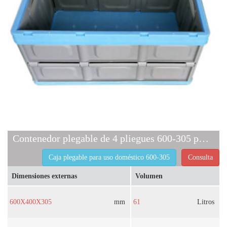
Contenedor plegable de 4 pliegues 600-305 para uso doméstico
Caja plegable para uso doméstico 600-305
Consulta
Dimensiones externas
Volumen
600X400X305
mm
61
Litros