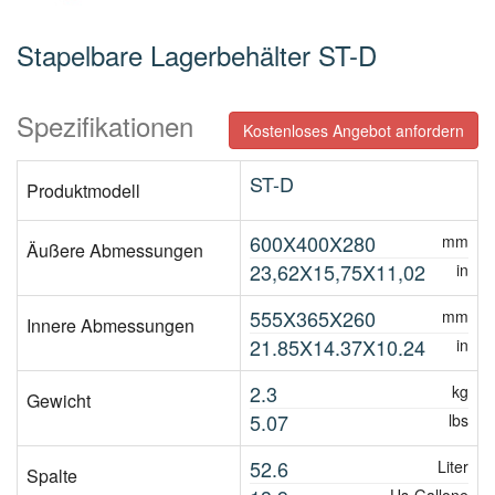
Stapelbare Lagerbehälter ST-D
Spezifikationen
Kostenloses Angebot anfordern
ST-D
Produktmodell
600X400X280
mm
Äußere Abmessungen
23,62X15,75X11,02
in
555X365X260
mm
Innere Abmessungen
21.85X14.37X10.24
in
2.3
kg
Gewicht
5.07
lbs
52.6
Liter
Spalte