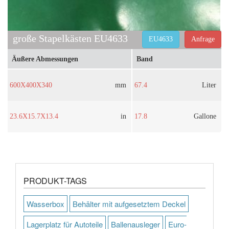
große Stapelkästen EU4633
EU4633
Anfrage
Äußere Abmessungen
Band
600X400X340
mm
67.4
Liter
23.6X15.7X13.4
in
17.8
Gallone
PRODUKT-TAGS
Wasserbox
Behälter mit aufgesetztem Deckel
Lagerplatz für Autoteile
Ballenausleger
Euro-