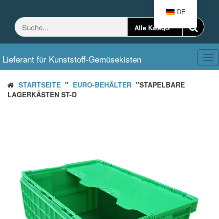
Zum
DE
Inhalt
springen
Lieferant für Kunststoff-Gemüsekisten
Ums
Nav
STARTSEITE
"
EURO-BEHÄLTER
"STAPELBARE
LAGERKÄSTEN ST-D