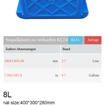
Stapelkästen zu verkaufen KLT4
KLT4
Anfrage
Äußere Abmessungen
Band
200X150X148
mm
2.7
Liter
7.9X5.9X5.8
in
0.7
Gallone