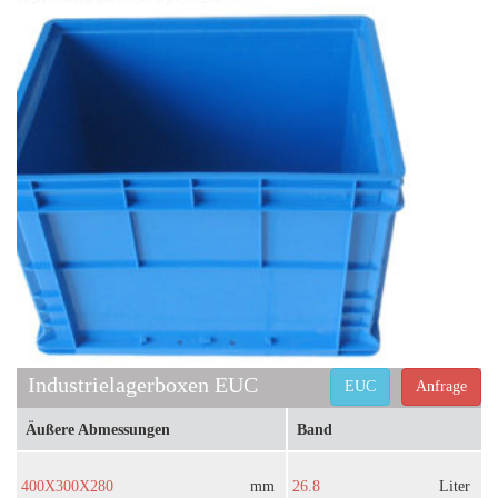
Industrielagerboxen EUC
EUC
Anfrage
Äußere Abmessungen
Band
400X300X280
mm
26.8
Liter