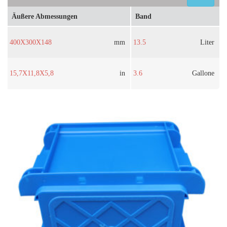
Äußere Abmessungen
Band
400X300X148
mm
13.5
Liter
15,7X11,8X5,8
in
3.6
Gallone