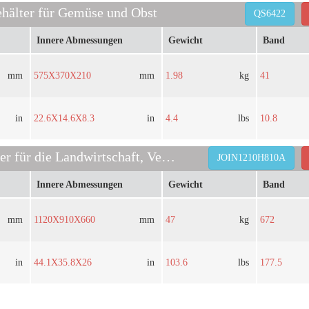
ehälter für Gemüse und Obst
QS6422
Innere Abmessungen
Gewicht
Band
mm
575X370X210
mm
1.98
kg
41
in
22.6X14.6X8.3
in
4.4
lbs
10.8
Kunststoffbehälter für die Landwirtschaft, Verkauf von Erntebehältern
JOIN1210H810A
Innere Abmessungen
Gewicht
Band
mm
1120X910X660
mm
47
kg
672
in
44.1X35.8X26
in
103.6
lbs
177.5