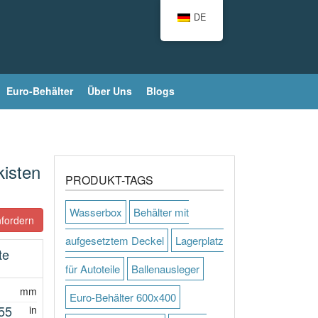
DE
Euro-Behälter
Über Uns
Blogs
kisten
PRODUKT-TAGS
Wasserbox
Behälter mit
fordern
aufgesetztem Deckel
Lagerplatz
te
für Autoteile
Ballenausleger
mm
Euro-Behälter 600x400
55
in