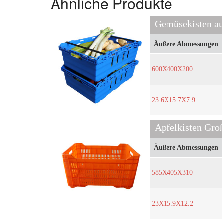
Ähnliche Produkte
Gemüsekisten au
Äußere Abmessungen
600X400X200
23.6X15.7X7.9
Apfelkisten Groß
Äußere Abmessungen
585X405X310
23X15.9X12.2