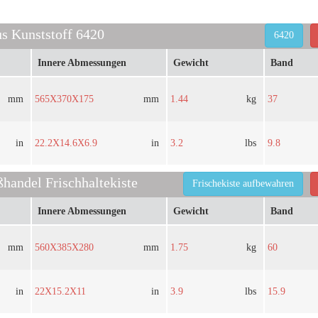
s Kunststoff 6420
6420
Innere Abmessungen
Gewicht
Band
mm
565X370X175
mm
1.44
kg
37
in
22.2X14.6X6.9
in
3.2
lbs
9.8
handel Frischhaltekiste
Frischekiste aufbewahren
Innere Abmessungen
Gewicht
Band
mm
560X385X280
mm
1.75
kg
60
in
22X15.2X11
in
3.9
lbs
15.9