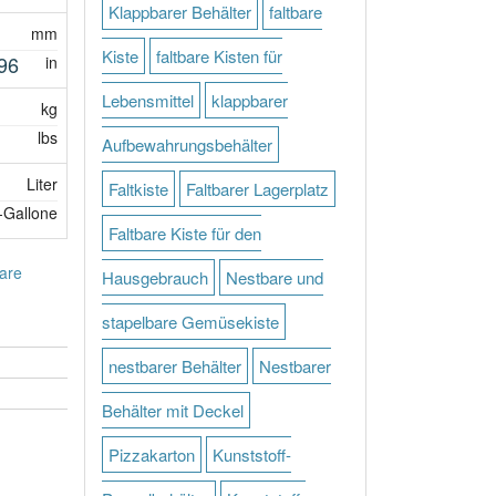
Klappbarer Behälter
faltbare
mm
Kiste
faltbare Kisten für
96
in
Lebensmittel
klappbarer
kg
lbs
Aufbewahrungsbehälter
Liter
Faltkiste
Faltbarer Lagerplatz
-Gallone
Faltbare Kiste für den
bare
Hausgebrauch
Nestbare und
stapelbare Gemüsekiste
nestbarer Behälter
Nestbarer
Behälter mit Deckel
Pizzakarton
Kunststoff-