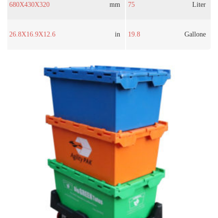
680X430X320
mm
75
Liter
26.8X16.9X12.6
in
19.8
Gallone