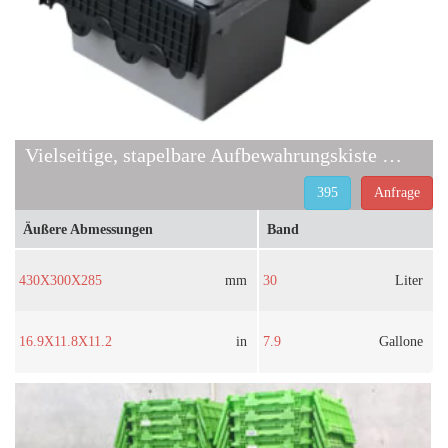
Vielseitige, stapelbare Aufbewahrungskiste mit sicherem Deckel
395
Anfrage
Äußere Abmessungen
Band
430X300X285
mm
30
Liter
16.9X11.8X11.2
in
7.9
Gallone