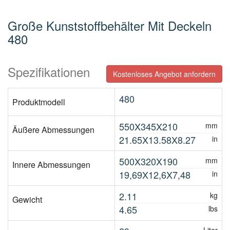
Große Kunststoffbehälter Mit Deckeln
480
Spezifikationen
Kostenloses Angebot anfordern
480
Produktmodell
550X345X210
mm
Äußere Abmessungen
21.65X13.58X8.27
in
500X320X190
mm
Innere Abmessungen
19,69X12,6X7,48
in
2.11
kg
Gewicht
4.65
lbs