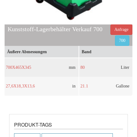
Kunststoff-Lagerbehälter Verkauf 700
Anfrage
700
Äußere Abmessungen
Band
700X465X345
mm
80
Liter
27,6X18,3X13,6
in
21.1
Gallone
PRODUKT-TAGS