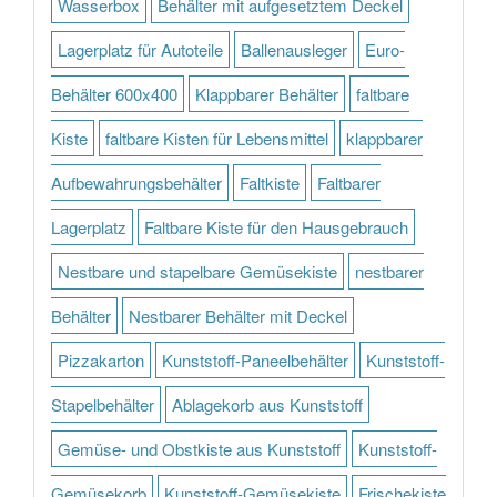
Wasserbox
Behälter mit aufgesetztem Deckel
Lagerplatz für Autoteile
Ballenausleger
Euro-
Behälter 600x400
Klappbarer Behälter
faltbare
Kiste
faltbare Kisten für Lebensmittel
klappbarer
Aufbewahrungsbehälter
Faltkiste
Faltbarer
Lagerplatz
Faltbare Kiste für den Hausgebrauch
Nestbare und stapelbare Gemüsekiste
nestbarer
Behälter
Nestbarer Behälter mit Deckel
Pizzakarton
Kunststoff-Paneelbehälter
Kunststoff-
Stapelbehälter
Ablagekorb aus Kunststoff
Gemüse- und Obstkiste aus Kunststoff
Kunststoff-
Gemüsekorb
Kunststoff-Gemüsekiste
Frischekiste