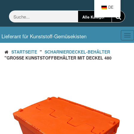
Zum
DE
Inhalt
springen
Lieferant für Kunststoff-Gemüsekisten
Ums
Nav
STARTSEITE
"
SCHARNIERDECKEL-BEHÄLTER
"GROSSE KUNSTSTOFFBEHÄLTER MIT DECKEL 480