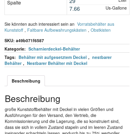
29
Liter
Spalte
7.66
Us-Gallone
Sie könnten auch interessiert sein an
Vorratsbehälter aus
Kunststoff
,
Faltbare Aufbewahrungskästen
,
Obstkisten
SKU:
a49b071f6587
Kategorie:
Scharnierdeckel-Behälter
Tags:
Behälter mit aufgesetztem Deckel
,
nestbarer
Behälter
,
Nestbarer Behälter mit Deckel
Beschreibung
Beschreibung
große Kunststoffbehälter mit Deckel in vielen Größen und
Ausführungen für den Versand, den Vertrieb, die
Kommissionierung und die Lagerung, die so konstruiert sind,
dass sie sich in vollem Zustand stapeln und im leeren Zustand
ineinander schachteln lassen, wodurch bis zu 75% wertvoller