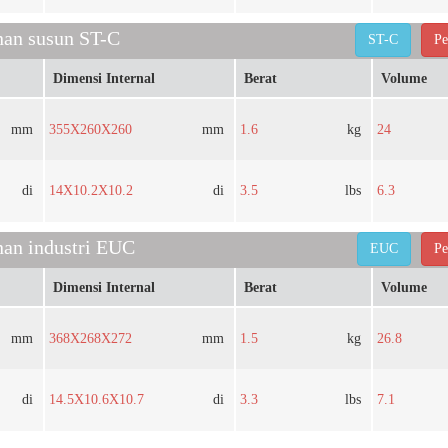
nan susun ST-C
ST-C
Pe
Dimensi Internal
Berat
Volume
mm
355X260X260
mm
1.6
kg
24
di
14X10.2X10.2
di
3.5
lbs
6.3
an industri EUC
EUC
Pe
Dimensi Internal
Berat
Volume
mm
368X268X272
mm
1.5
kg
26.8
di
14.5X10.6X10.7
di
3.3
lbs
7.1