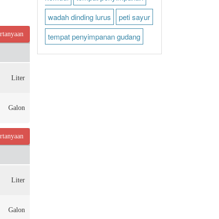
wadah dinding lurus
peti sayur
rtanyaan
tempat penyimpanan gudang
Liter
Galon
rtanyaan
Liter
Galon