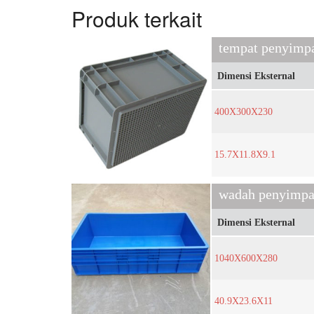
Produk terkait
tempat penyimp
Dimensi Eksternal
400X300X230
15.7X11.8X9.1
Dimensi Eksternal
1040X600X280
40.9X23.6X11