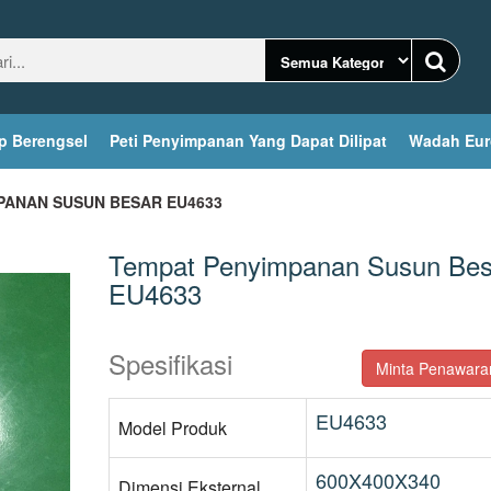
p Berengsel
Peti Penyimpanan Yang Dapat Dilipat
Wadah Eur
PANAN SUSUN BESAR EU4633
Tempat Penyimpanan Susun Bes
EU4633
Spesifikasi
Minta Penawaran
EU4633
Model Produk
600X400X340
Dimensi Eksternal