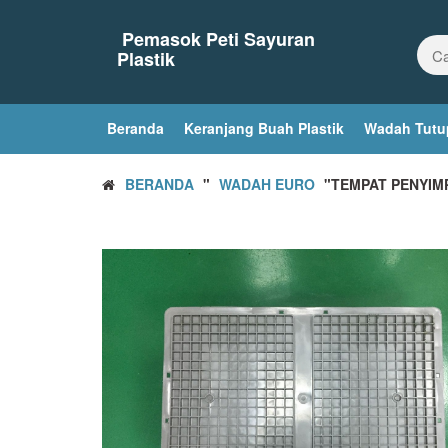
Loncat
ke
Pemasok Peti Sayuran
konten
Plastik
Beranda
Keranjang Buah Plastik
Wadah Tutu
BERANDA
"
WADAH EURO
"TEMPAT PENYIM