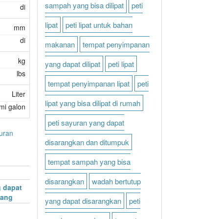
sampah yang bisa dilipat
peti
di
lipat
peti lipat untuk bahan
mm
di
makanan
tempat penyimpanan
kg
yang dapat dilipat
peti lipat
lbs
tempat penyimpanan lipat
peti
Liter
lipat yang bisa dilipat di rumah
mi galon
peti sayuran yang dapat
yuran
disarangkan dan ditumpuk
tempat sampah yang bisa
disarangkan
wadah bertutup
 dapat
dang
yang dapat disarangkan
peti