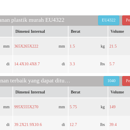
anan plastik murah EU4322
EU4322
Pe
Dimensi Internal
Berat
Volume
mm
365X265X222
mm
1.5
kg
21.5
di
14.4X10.4X8.7
di
3.3
lbs
5.7
wadah penyimpanan terbaik yang dapat ditumpuk 1040
1040
Pe
Dimensi Internal
Berat
Volume
mm
995X555X270
mm
5.75
kg
149
di
39.2X21.9X10.6
di
12.7
lbs
39.4