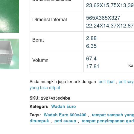
23,62X15,75X13,39
565X365X327
Dimensi Internal
22,24X14,37X12,87
2.88
Berat
6.35
67.4
Volumn
17.81
Ka
Anda mungkin juga tertarik dengan
peti lipat
,
peti sa
yang bisa dilipat
SKU:
2927435ed4ba
Kategori:
Wadah Euro
Tags:
Wadah Euro 600x400
,
tempat sampah yang
ditumpuk
,
peti susun
,
tempat penyimpanan gu