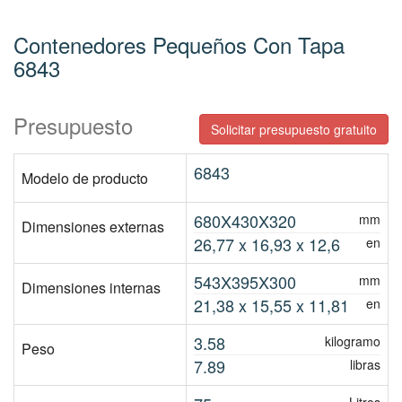
Contenedores Pequeños Con Tapa
6843
Presupuesto
Solicitar presupuesto gratuito
6843
Modelo de producto
680X430X320
mm
Dimensiones externas
26,77 x 16,93 x 12,6
en
543X395X300
mm
Dimensiones internas
21,38 x 15,55 x 11,81
en
3.58
kilogramo
Peso
7.89
libras