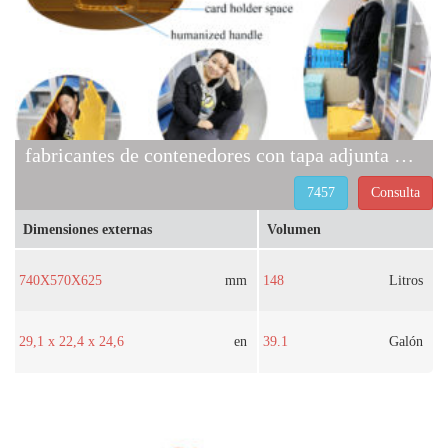
fabricantes de contenedores con tapa adjunta 7457
7457
Consulta
Dimensiones externas
Volumen
740X570X625
mm
148
Litros
29,1 x 22,4 x 24,6
en
39.1
Galón