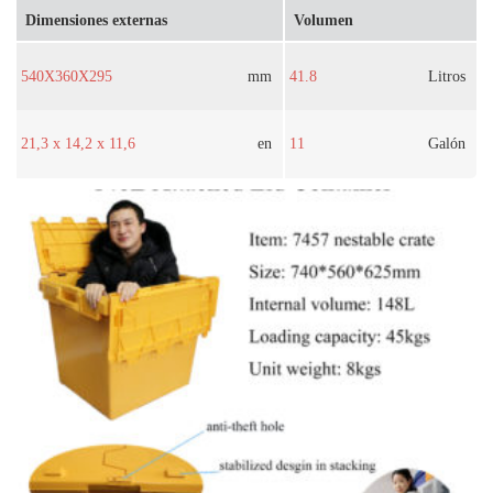
Dimensiones externas
Volumen
540X360X295
mm
41.8
Litros
21,3 x 14,2 x 11,6
en
11
Galón