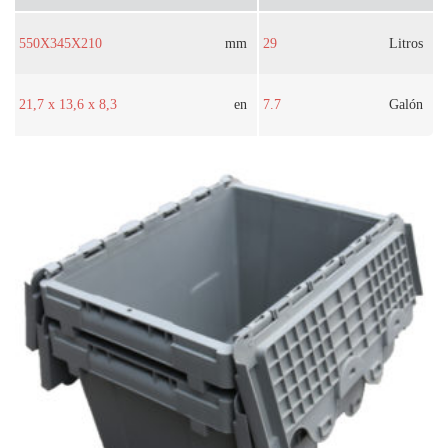
550X345X210
mm
29
Litros
21,7 x 13,6 x 8,3
en
7.7
Galón