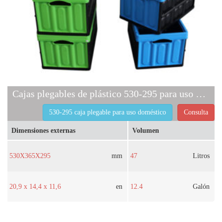
Cajas plegables de plástico 530-295 para uso doméstico
530-295 caja plegable para uso doméstico
Consulta
Dimensiones externas
Volumen
530X365X295
mm
47
Litros
20,9 x 14,4 x 11,6
en
12.4
Galón