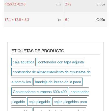
435X325X210
mm
23.2
Litros
17,1 x 12,8 x 8,3
en
6.1
Galón
ETIQUETAS DE PRODUCTO
caja acuática
contenedor con tapa adjunta
contenedor de almacenamiento de repuestos de
automóviles
bandeja del brazo de la paca
Contenedores europeos 600x400
contenedor
plegable
caja plegable
cajas plegables para