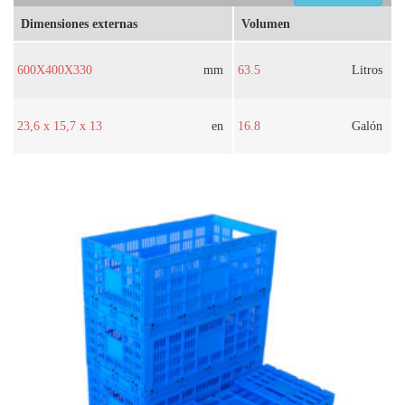
Dimensiones externas
Volumen
600X400X330
mm
63.5
Litros
23,6 x 15,7 x 13
en
16.8
Galón