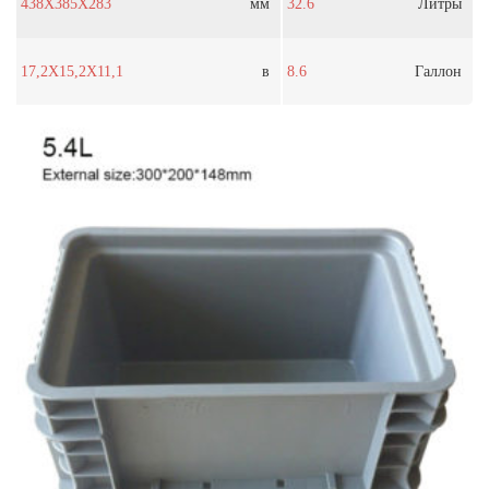
438X385X283
мм
32.6
Литры
17,2X15,2X11,1
в
8.6
Галлон