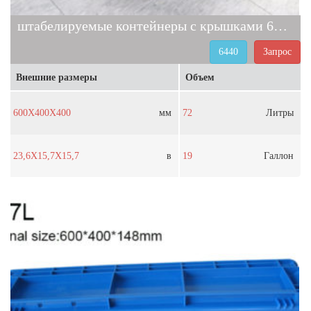
штабелируемые контейнеры с крышками 6440
6440
Запрос
Внешние размеры
Объем
600X400X400
мм
72
Литры
23,6X15,7X15,7
в
19
Галлон