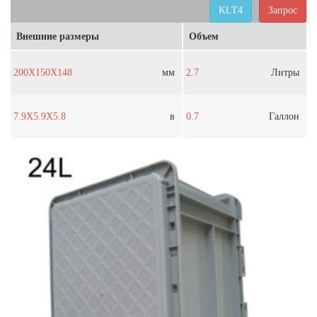
KLT4
Запрос
Внешние размеры
Объем
200X150X148
мм
2.7
Литры
7.9X5.9X5.8
в
0.7
Галлон