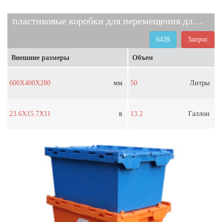
пластиковые коробки для перемещения для продажи 6428
6428
Запрос
Внешние размеры
Объем
600X400X280
мм
50
Литры
23.6X15.7X11
в
13.2
Галлон