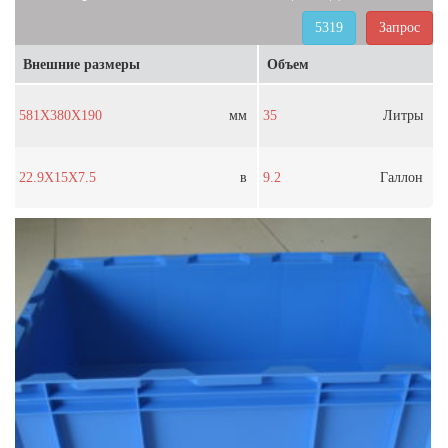
5319
Запрос
Внешние размеры
Объем
581X380X190
мм
35
Литры
22.9X15X7.5
в
9.2
Галлон