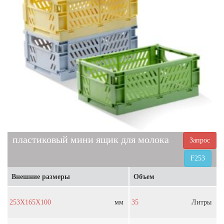
пластиковый мини ящик для молока
Запрос
F253
Внешние размеры
Объем
253X165X100
мм
35
Литры