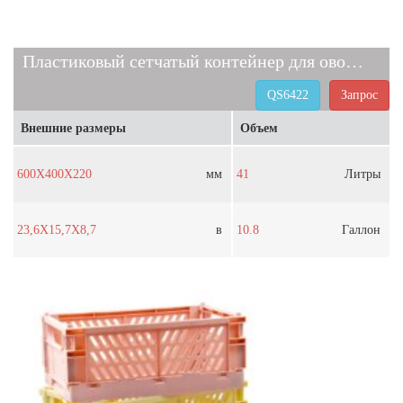
Пластиковый сетчатый контейнер для овощей и фруктов
QS6422
Запрос
Внешние размеры
Объем
600X400X220
мм
41
Литры
23,6X15,7X8,7
в
10.8
Галлон