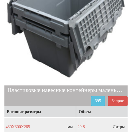
Пластиковые навесные контейнеры маленькие 395
395
Запрос
Внешние размеры
Объем
430X300X285
мм
29.8
Литры