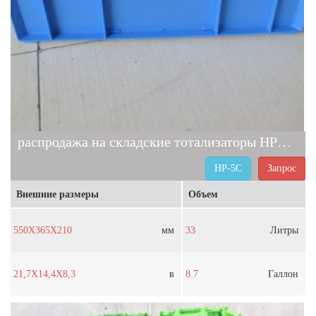
распродажа на складские тотализаторы HP-5C
HP-5C
Запрос
Внешние размеры
Объем
550X365X210
мм
33
Литры
21,7X14,4X8,3
в
8.7
Галлон