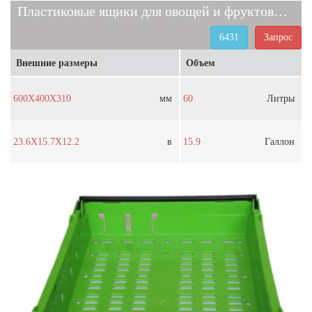
Пластиковые ящики для овощей и фруктов 6431
6431
Запрос
Внешние размеры
Объем
600X400X310
мм
60
Литры
23.6X15.7X12.2
в
15.9
Галлон