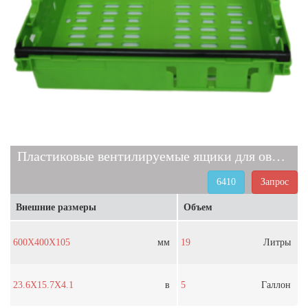
Пластиковые вентилируемые ящики для овощей и фруктов 6410
6410
Запрос
Внешние размеры
Объем
600X400X105
мм
19
Литры
23.6X15.7X4.1
в
5
Галлон