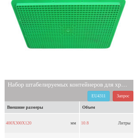
Набор штабелируемых контейнеров для хранения EU4311
EU4311
Запрос
Внешние размеры
Объем
400X300X120
мм
10.8
Литры