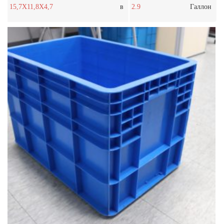
15,7X11,8X4,7
в
2.9
Галлон