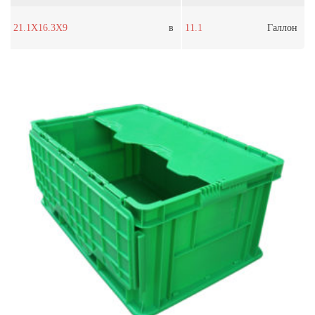
21.1X16.3X9
в
11.1
Галлон