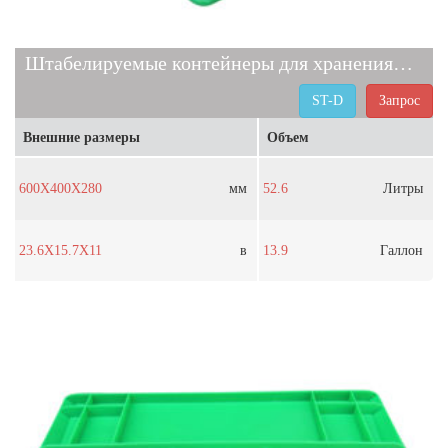
Штабелируемые контейнеры для хранения ST-D
ST-D
Запрос
Внешние размеры
Объем
600X400X280
мм
52.6
Литры
23.6X15.7X11
в
13.9
Галлон