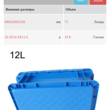
6843
Запрос
Внешние размеры
Объем
680X430X320
мм
75
Литры
26.8X16.9X12.6
в
19.8
Галлон