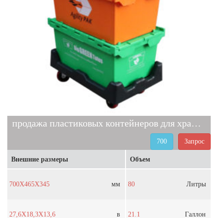
продажа пластиковых контейнеров для хранения 700
700
Запрос
Внешние размеры
Объем
700X465X345
мм
80
Литры
27,6X18,3X13,6
в
21.1
Галлон