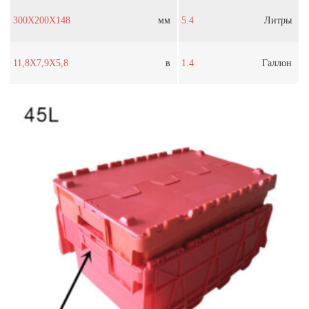
300X200X148
мм
5.4
Литры
11,8X7,9X5,8
в
1.4
Галлон