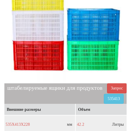
штабелируемые ящики для продуктов
Запрос
535413
Внешние размеры
Объем
535X413X228
мм
42.2
Литры